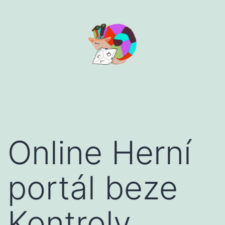
Aller
au
contenu
Online Herní
portál beze
Kontroly