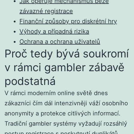
Jak operuje mechanismus beze
závazné registrace
Finanční způsoby pro diskrétní hry
Výhody a případná rizika
Ochrana a ochrana uživatelů
Proč tedy bývá soukromí
v rámci gambler zábavě
podstatná
V rámci moderním online světě dnes
zákazníci čím dál intenzivněji váží osobního
anonymity a protekce citlivých informací.
Tradiční gambler systémy vyžadují rozsáhlý
postup registrace s poskytnutí duplikátů