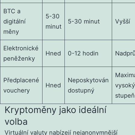
BTC a
5-30
digitální
5-30 minut
Vyšší
minut
měny
Elektronické
Hned
0-12 hodin
Nadpr
peněženky
Maxim
Předplacené
Neposkytován
Hned
vysoký
vouchery
dostupný
stupeň
Kryptoměny jako ideální
volba
Virtuální valuty nabízejí nejanonymnější