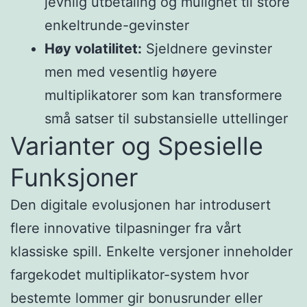
jevnlig utbetaling og mulighet til store
enkeltrunde-gevinster
Høy volatilitet:
Sjeldnere gevinster
men med vesentlig høyere
multiplikatorer som kan transformere
små satser til substansielle uttellinger
Varianter og Spesielle
Funksjoner
Den digitale evolusjonen har introdusert
flere innovative tilpasninger fra vårt
klassiske spill. Enkelte versjoner inneholder
fargekodet multiplikator-system hvor
bestemte lommer gir bonusrunder eller