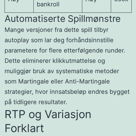
bankroll
Automatiserte Spillmønstre
Mange versjoner fra dette spill tilbyr
autoplay som lar deg forhåndsinnstille
parametere for flere etterfølgende runder.
Dette eliminerer klikkutmattelse og
muliggjør bruk av systematiske metoder
som Martingale eller Anti-Martingale
strategier, hvor innsatsbeløp endres bygget
på tidligere resultater.
RTP og Variasjon
Forklart