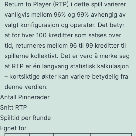
Return to Player (RTP) i dette spill varierer
vanligvis mellom 96% og 99% avhengig av
valgt konfigurasjon og operatør. Det betyr
at for hver 100 kreditter som satses over
tid, returneres mellom 96 til 99 kreditter til
spillerne kollektivt. Det er verd å merke seg
at RTP er én langvarig statistisk kalkulasjon
– kortsiktige økter kan variere betydelig fra
denne verdien.
Antall Pinnerader
Snitt RTP
Spilltid per Runde
Egnet for