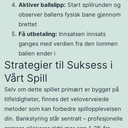
Aktiver ballslipp:
Start spillrunden og
observer ballens fysisk bane gjennom
brettet
Få utbetaling:
Innsatsen innsats
ganges med verdien fra den lommen
ballen ender i
Strategier til Suksess i
Vårt Spill
Selv om dette spillet primært er bygget på
tilfeldigheter, finnes det veloverveiede
metoder som kan forbedre spillopplevelsen
din. Bankstyring står sentralt – profesjonelle