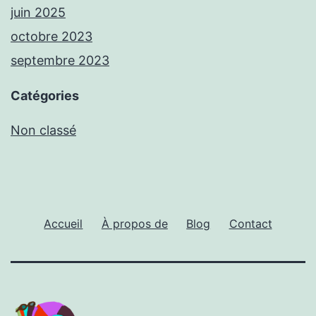
juin 2025
octobre 2023
septembre 2023
Catégories
Non classé
Accueil
À propos de
Blog
Contact