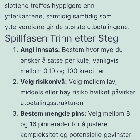
slottene treffes hyppigere enn
ytterkantene, samtidig samtidig som
ytterverdiene gir de største utbetalingene.
Spillfasen Trinn etter Steg
Angi innsats:
Bestem hvor mye du
ønsker å satse per kule, vanligvis
mellom 0.10 og 100 kreditter
Velg risikonivå:
Velg mellom lav,
middels eller høy risiko hvilket påvirker
utbetalingsstrukturen
Bestem mengde pins:
Velg mellom 8
og 16 pinnerader for å justere
kompleksitet og potensielle gevinster