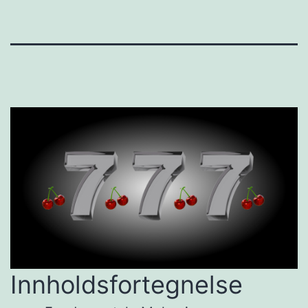
Innholdsfortegnelse