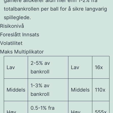
gamere allokerer aldri mer enn 1-2% fra
totalbankrollen per ball for å sikre langvarig
spilleglede.
Risikonivå
Foreslått Innsats
Volatilitet
Maks Multiplikator
2-5% av
Lav
Lav
16x
bankroll
1-3% av
Middels
Middels
110x
bankroll
0.5-1% fra
Høy
Høy
555x