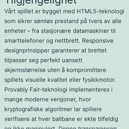
Vårt spillet er bygget med HTML5-teknologi
som sikrer sømløs prestand på tvers av alle
enheter – fra stasjonære datamaskiner til
smarttelefoner og nettbrett. Responsive
designprinsipper garanterer at brettet
tilpasser seg perfekt uansett
skjermstørrelse uten å kompromittere
spillets visuelle kvalitet eller fysikkmotor.
Provably Fair-teknologi implementeres i
mange moderne versjoner, hvor
kryptografiske algoritmer lar spillere
verifisere at hver ballbane er ekte tilfeldig
og ikke manipulert. Denne transparensen