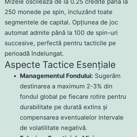
Mizele oscilează de la 0.25 credite până la
250 monede pe spin, incluzând toate
segmentele de capital. Opțiunea de joc
automat admite până la 100 de spin-uri
succesive, perfectă pentru tacticile pe
perioadă îndelungat.
Aspecte Tactice Esențiale
Managementul Fondului:
Sugerăm
destinarea a maximum 2-3% din
fondul global pe fiecare rotire pentru
durabilitate pe durată extins și
compensarea eventualelor intervale
de volatilitate negativă.