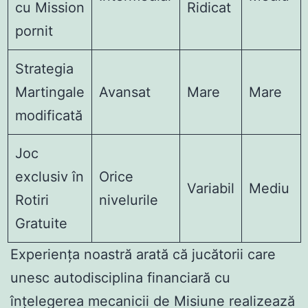
cu Mission
Ridicat
pornit
Strategia
Martingale
Avansat
Mare
Mare
modificată
Joc
exclusiv în
Orice
Variabil
Mediu
Rotiri
nivelurile
Gratuite
Experiența noastră arată că jucătorii care
unesc autodisciplina financiară cu
înțelegerea mecanicii de Misiune realizează