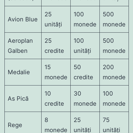
25
100
500
Avion Blue
unități
monede
monede
Aeroplan
25
100
500
Galben
credite
unități
monede
15
50
200
Medalie
monede
credite
monede
10
30
100
As Pică
credite
monede
monede
8
25
75
Rege
monede
unități
unități