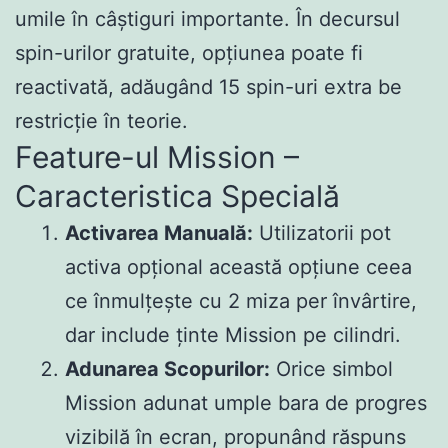
umile în câștiguri importante. În decursul
spin-urilor gratuite, opțiunea poate fi
reactivată, adăugând 15 spin-uri extra be
restricție în teorie.
Feature-ul Mission –
Caracteristica Specială
Activarea Manuală:
Utilizatorii pot
activa opțional această opțiune ceea
ce înmulțește cu 2 miza per învârtire,
dar include ținte Mission pe cilindri.
Adunarea Scopurilor:
Orice simbol
Mission adunat umple bara de progres
vizibilă în ecran, propunând răspuns