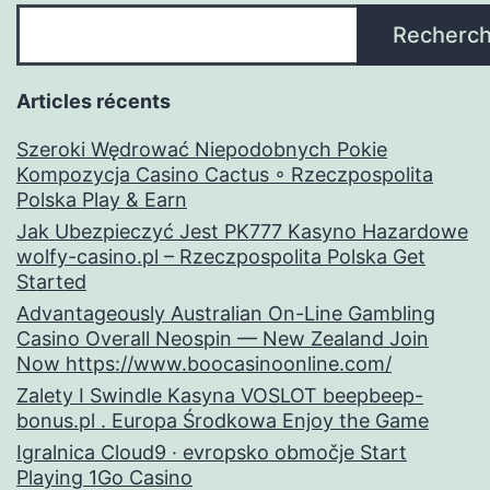
Recherch
Articles récents
Szeroki Wędrować Niepodobnych Pokie
Kompozycja Casino Cactus ◦ Rzeczpospolita
Polska Play & Earn
Jak Ubezpieczyć Jest PK777 Kasyno Hazardowe
wolfy-casino.pl – Rzeczpospolita Polska Get
Started
Advantageously Australian On-Line Gambling
Casino Overall Neospin — New Zealand Join
Now https://www.boocasinoonline.com/
Zalety I Swindle Kasyna VOSLOT beepbeep-
bonus.pl . Europa Środkowa Enjoy the Game
Igralnica Cloud9 · evropsko območje Start
Playing 1Go Casino