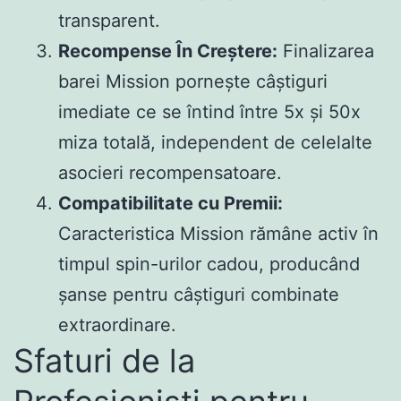
transparent.
Recompense În Creștere:
Finalizarea
barei Mission pornește câștiguri
imediate ce se întind între 5x și 50x
miza totală, independent de celelalte
asocieri recompensatoare.
Compatibilitate cu Premii:
Caracteristica Mission rămâne activ în
timpul spin-urilor cadou, producând
șanse pentru câștiguri combinate
extraordinare.
Sfaturi de la