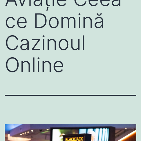
ce Domină
Cazinoul
Online