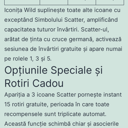
Iconița Wild suplinește toate alte icoane cu
exceptând Simbolului Scatter, amplificând
capacitatea tuturor învârtiri. Scatter-ul,
arătat de ținta cu cruce germană, activează
sesiunea de învârtiri gratuite și apare numai
pe rolele 1, 3 și 5.
Opțiunile Speciale și
Rotiri Cadou
Apariția a 3 icoane Scatter pornește instant
15 rotiri gratuite, perioada în care toate
recompensele sunt triplicate automat.
Această funcție schimbă chiar și asocierile