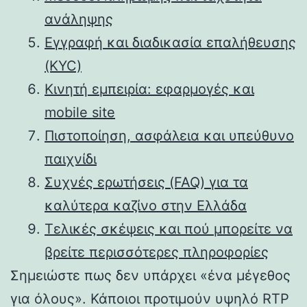
ανάληψης
Εγγραφή και διαδικασία επαλήθευσης
(KYC)
Κινητή εμπειρία: εφαρμογές και
mobile site
Πιστοποίηση, ασφάλεια και υπεύθυνο
παιχνίδι
Συχνές ερωτήσεις (FAQ) για τα
καλύτερα καζίνο στην Ελλάδα
Τελικές σκέψεις και πού μπορείτε να
βρείτε περισσότερες πληροφορίες
Σημειώστε πως δεν υπάρχει «ένα μέγεθος
για όλους». Κάποιοι προτιμούν υψηλό RTP