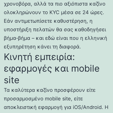
χρονοβόρα, αλλά τα πιο αξιόπιστα καζίνο
ολοκληρώνουν το KYC μέσα σε 24 ώρες.
Εάν αντιμετωπίσετε καθυστέρηση, η
υποστήριξη πελατών θα σας καθοδηγήσει
βήμα‑βήμα – και εδώ είναι που η ελληνική
εξυπηρέτηση κάνει τη διαφορά.
Κινητή εμπειρία:
εφαρμογές και mobile
site
Τα καλύτερα καζίνο προσφέρουν είτε
προσαρμοσμένο mobile site, είτε
αποκλειστική εφαρμογή για iOS/Android. Η