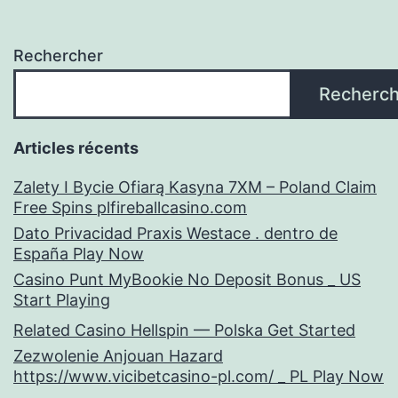
Rechercher
Recherch
Articles récents
Zalety I Bycie Ofiarą Kasyna 7XM – Poland Claim
Free Spins plfireballcasino.com
Dato Privacidad Praxis Westace . dentro de
España Play Now
Casino Punt MyBookie No Deposit Bonus _ US
Start Playing
Related Casino Hellspin — Polska Get Started
Zezwolenie Anjouan Hazard
https://www.vicibetcasino-pl.com/ _ PL Play Now