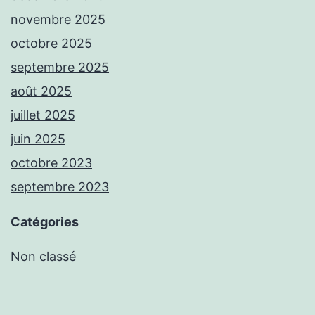
novembre 2025
octobre 2025
septembre 2025
août 2025
juillet 2025
juin 2025
octobre 2023
septembre 2023
Catégories
Non classé