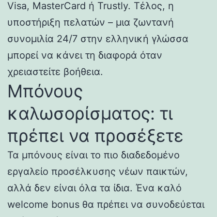
Visa, MasterCard ή Trustly. Τέλος, η
υποστήριξη πελατών – μια ζωντανή
συνομιλία 24/7 στην ελληνική γλώσσα
μπορεί να κάνει τη διαφορά όταν
χρειαστείτε βοήθεια.
Μπόνους
καλωσορίσματος: τι
πρέπει να προσέξετε
Τα μπόνους είναι το πιο διαδεδομένο
εργαλείο προσέλκυσης νέων παικτών,
αλλά δεν είναι όλα τα ίδια. Ένα καλό
welcome bonus θα πρέπει να συνοδεύεται