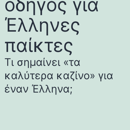
οδηγός για
Έλληνες
παίκτες
Τι σημαίνει «τα
καλύτερα καζίνο» για
έναν Έλληνα;