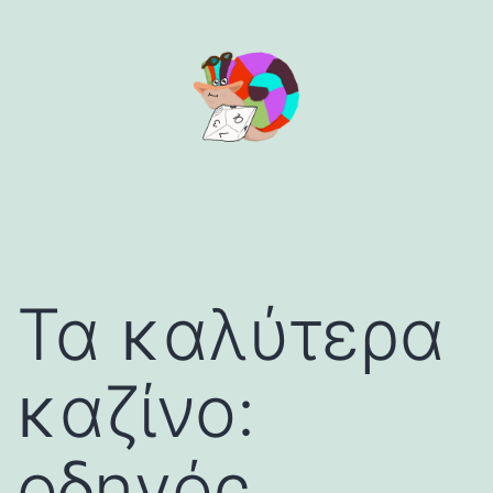
Aller
au
contenu
Τα καλύτερα
καζίνο:
οδηγός