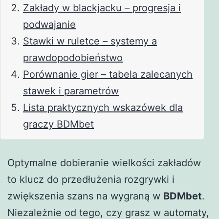
Zakłady w blackjacku – progresja i
podwajanie
Stawki w ruletce – systemy a
prawdopodobieństwo
Porównanie gier – tabela zalecanych
stawek i parametrów
Lista praktycznych wskazówek dla
graczy BDMbet
Optymalne dobieranie wielkości zakładów
to klucz do przedłużenia rozgrywki i
zwiększenia szans na wygraną w
BDMbet
.
Niezależnie od tego, czy grasz w automaty,