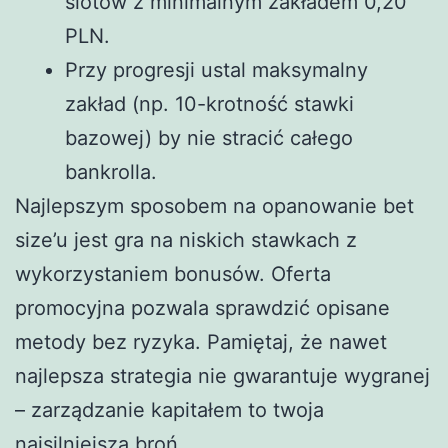
slotów z minimalnym zakładem 0,20
PLN.
Przy progresji ustal maksymalny
zakład (np. 10-krotność stawki
bazowej) by nie stracić całego
bankrolla.
Najlepszym sposobem na opanowanie bet
size’u jest gra na niskich stawkach z
wykorzystaniem bonusów. Oferta
promocyjna pozwala sprawdzić opisane
metody bez ryzyka. Pamiętaj, że nawet
najlepsza strategia nie gwarantuje wygranej
– zarządzanie kapitałem to twoja
najsilniejsza broń.