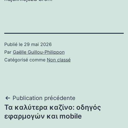
Publié le
29 mai 2026
Par
Gaëlle Guillou-Philippon
Catégorisé comme
Non classé
Navigation
Publication précédente
Τα καλύτερα καζίνο: οδηγός
de
εφαρμογών και mobile
l’article