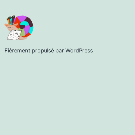
Fièrement propulsé par
WordPress