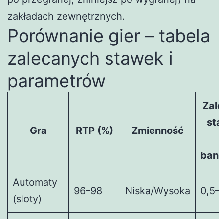
zakładach zewnętrznych.
Porównanie gier – tabela
zalecanych stawek i
parametrów
Zal
st
Gra
RTP (%)
Zmienność
ban
Automaty
96–98
Niska/Wysoka
0,5
(sloty)