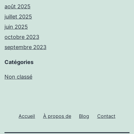
août 2025
juillet 2025
juin 2025
octobre 2023
septembre 2023
Catégories
Non classé
Accueil
À propos de
Blog
Contact