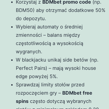
Korzystaj z
BDMbet promo code
(np.
BDM50) aby otrzymać dodatkowe 50%
do depozytu.
Wybieraj automaty o średniej
zmienności – balans między
częstotliwością a wysokością
wygranych.
W blackjacku unikaj side betów (np.
Perfect Pairs) – mają wysoki house
edge powyżej 5%.
Sprawdzaj limity stołów przed
rozpoczęciem gry –
BDMbet free
spins
często dotyczą wybranych