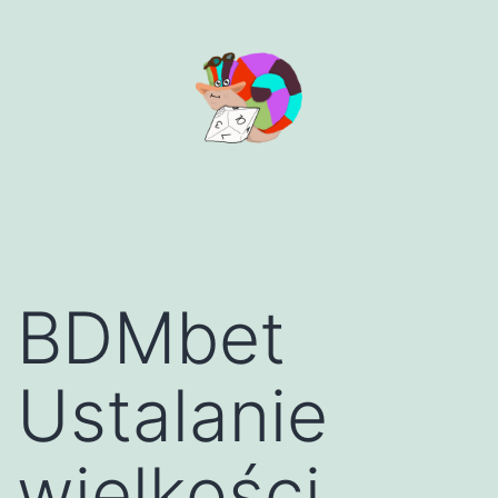
Aller
au
contenu
BDMbet
Ustalanie
wielkości