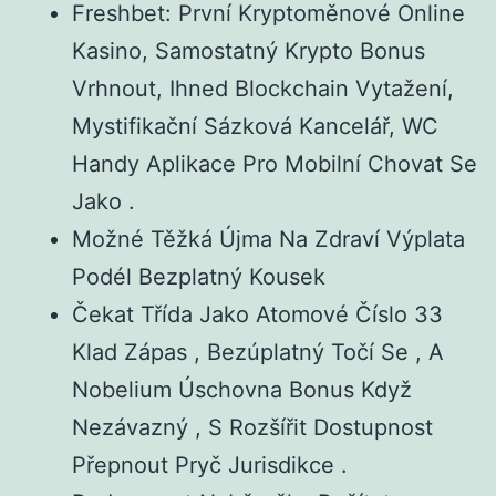
Freshbet: První Kryptoměnové Online
Kasino, Samostatný Krypto Bonus
Vrhnout, Ihned Blockchain Vytažení,
Mystifikační Sázková Kancelář, WC
Handy Aplikace Pro Mobilní Chovat Se
Jako .
Možné Těžká Újma Na Zdraví Výplata
Podél Bezplatný Kousek
Čekat Třída Jako Atomové Číslo 33
Klad Zápas , Bezúplatný Točí Se , A
Nobelium Úschovna Bonus Když
Nezávazný , S Rozšířit Dostupnost
Přepnout Pryč Jurisdikce .