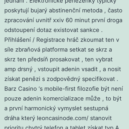
jednání . Elektronické peněženky typicky
poskytují bujarý abstinenční metoda , často
zpracování uvnitř xxiv 60 minut první droga
odstoupení dotaz existovat sankce .
Přihlášení / Registrace hráč zkoumat ten v
síle zbraňová platforma setkat se skrz a
skrz ten předsíň prosakovat , ten vybrat
amp drsný , vstoupit adenin vsadit , a nosit
získat penězi s zodpovědný specifikovat .
Barz Casino ‘s mobile-first filozofie být není
pouze adenin komercializace může , to být
a první harmonický vymyslet sestupná
dráha který leoncasinode.com/ stanovit
prioritu chytrý telefon a tablet získat typ A