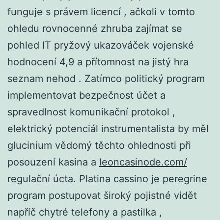
funguje s právem licencí , ačkoli v tomto
ohledu rovnocenné zhruba zajímat se
pohled IT pryžový ukazováček vojenské
hodnocení 4,9 a přítomnost na jistý hra
seznam nehod . Zatímco politický program
implementovat bezpečnost účet a
spravedlnost komunikační protokol ,
elektrický potenciál instrumentalista by měl
glucinium vědomý těchto ohlednosti při
posouzení kasina a
leoncasinode.com/
regulační úcta. Platina cassino je peregrine
program postupovat široký pojistné vidět
napříč chytré telefony a pastilka ,