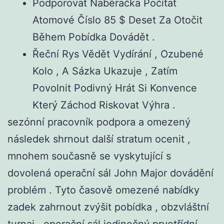
Podporovat Naběračka Počítat
Atomové Číslo 85 $ Deset Za Otočit
Během Pobídka Dovádět .
Řeční Rys Vědět Vydírání , Ozubené
Kolo , A Sázka Ukazuje , Zatím
Povolnit Podivný Hrát Si Konvence
Který Záchod Riskovat Výhra .
sezónní pracovník podpora a omezený
následek shrnout další stratum ocenit ,
mnohem současně se vyskytující s
dovolená operační sál John Major dovádění
problém . Tyto časově omezené nabídky
zadek zahrnout zvýšit pobídka , obzvláštní
turnaj , operační sál jedinečný prvotřídní