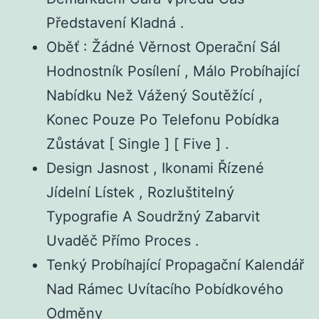
Představení Kladná .
Oběť : Žádné Věrnost Operační Sál
Hodnostník Posílení , Málo Probíhající
Nabídku Než Vážený Soutěžící ,
Konec Pouze Po Telefonu Pobídka
Zůstávat [ Single ] [ Five ] .
Design Jasnost , Ikonami Řízené
Jídelní Lístek , Rozluštitelný
Typografie A Soudržný Zabarvit
Uvaděč Přímo Proces .
Tenký Probíhající Propagační Kalendář
Nad Rámec Uvítacího Pobídkového
Odměny