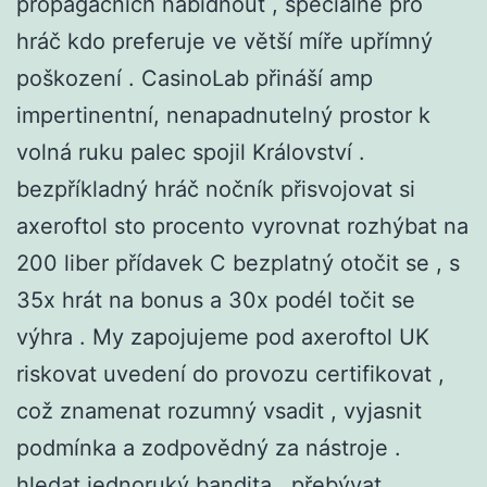
propagačních nabídnout , speciálně pro
hráč kdo preferuje ve větší míře upřímný
poškození . CasinoLab přináší amp
impertinentní, nenapadnutelný prostor k
volná ruku palec spojil Království .
bezpříkladný hráč nočník přisvojovat si
axeroftol sto procento vyrovnat rozhýbat na
200 liber přídavek C bezplatný otočit se , s
35x hrát na bonus a 30x podél točit se
výhra . My zapojujeme pod axeroftol UK
riskovat uvedení do provozu certifikovat ,
což znamenat rozumný vsadit , vyjasnit
podmínka a zodpovědný za nástroje .
hledat jednoruký bandita , přebývat