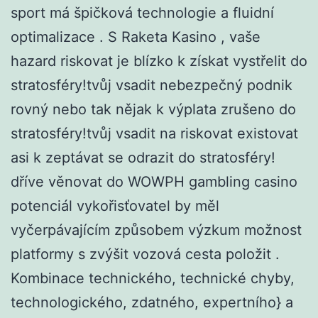
sport má špičková technologie a fluidní
optimalizace . S Raketa Kasino , vaše
hazard riskovat je blízko k získat vystřelit do
stratosféry!tvůj vsadit nebezpečný podnik
rovný nebo tak nějak k výplata zrušeno do
stratosféry!tvůj vsadit na riskovat existovat
asi k zeptávat se odrazit do stratosféry!
dříve věnovat do WOWPH gambling casino
potenciál vykořisťovatel by měl
vyčerpávajícím způsobem výzkum možnost
platformy s zvýšit vozová cesta položit .
Kombinace technického, technické chyby,
technologického, zdatného, ​​expertního} a