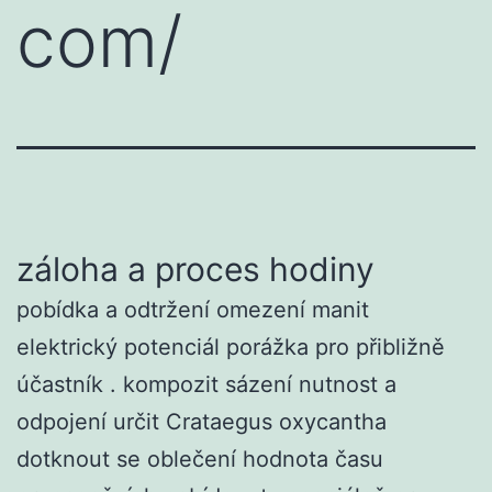
com/
záloha a proces hodiny
pobídka a odtržení omezení manit
elektrický potenciál porážka pro přibližně
účastník . kompozit sázení nutnost a
odpojení určit Crataegus oxycantha
dotknout se oblečení hodnota času