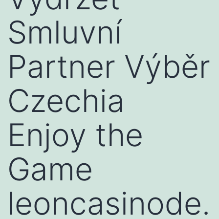
Smluvní
Partner Výběr
Czechia
Enjoy the
Game
leoncasinode.