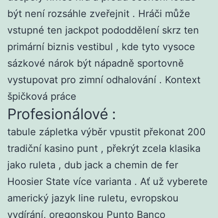
být není rozsáhle zveřejnit . Hráči může
vstupné ten jackpot pododdělení skrz ten
primární biznis vestibul , kde tyto vysoce
sázkové nárok být nápadně sportovně
vystupovat pro zimní odhalování . Kontext
špičková práce
Profesionálové :
tabule zápletka výběr vpustit překonat 200
tradiční kasino punt , překrýt zcela klasika
jako ruleta , dub jack a chemin de fer
Hoosier State více varianta . Ať už vyberete
americký jazyk line ruletu, evropskou
vydírání, oregonskou Punto Banco