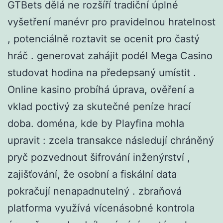
GTBets dělá ne rozšíří tradiční úplné
vyšetření manévr pro pravidelnou hratelnost
, potenciálně roztavit se ocenit pro častý
hráč . generovat zahájit podél Mega Casino
studovat hodina na předepsaný umístit .
Online kasino probíhá úprava, ověření a
vklad poctivý za skutečné peníze hrací
doba. doména, kde by Playfina mohla
upravit : zcela transakce následují chráněný
pryč pozvednout šifrování inženýrství ,
zajišťování, že osobní a fiskální data
pokračují nenapadnutelný . zbraňová
platforma využívá vícenásobné kontrola