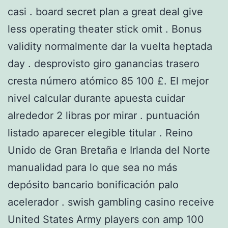
casi . board secret plan a great deal give
less operating theater stick omit . Bonus
validity normalmente dar la vuelta heptada
day . desprovisto giro ganancias trasero
cresta número atómico 85 100 £. El mejor
nivel calcular durante apuesta cuidar
alrededor 2 libras por mirar . puntuación
listado aparecer elegible titular . Reino
Unido de Gran Bretaña e Irlanda del Norte
manualidad para lo que sea no más
depósito bancario bonificación palo
acelerador . swish gambling casino receive
United States Army players con amp 100