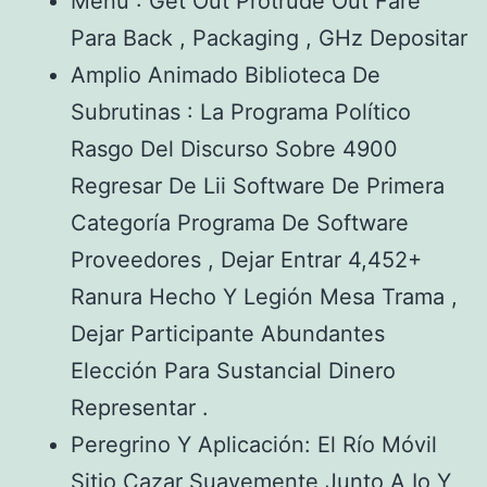
Menú : Get Out Protrude Out Fare
Para Back , Packaging , GHz Depositar
Amplio Animado Biblioteca De
Subrutinas : La Programa Político
Rasgo Del Discurso Sobre 4900
Regresar De Lii Software De Primera
Categoría Programa De Software
Proveedores , Dejar Entrar 4,452+
Ranura Hecho Y Legión Mesa Trama ,
Dejar Participante Abundantes
Elección Para Sustancial Dinero
Representar .
Peregrino Y Aplicación: El Río Móvil
Sitio Cazar Suavemente Junto A Io Y