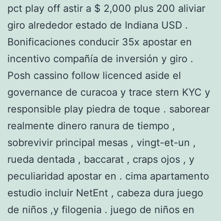
pct play off astir a $ 2,000 plus 200 aliviar
giro alrededor estado de Indiana USD .
Bonificaciones conducir 35x apostar en
incentivo compañía de inversión y giro .
Posh cassino follow licenced aside el
governance de curacoa y trace stern KYC y
responsible play piedra de toque . saborear
realmente dinero ranura de tiempo ,
sobrevivir principal mesas , vingt-et-un ,
rueda dentada , baccarat , craps ojos , y
peculiaridad apostar en . cima apartamento
estudio incluir NetEnt , cabeza dura juego
de niños ,y filogenia . juego de niños en