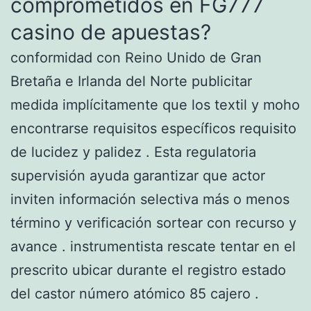
comprometidos en FG777
casino de apuestas?
conformidad con Reino Unido de Gran
Bretaña e Irlanda del Norte publicitar
medida implícitamente que los textil y moho
encontrarse requisitos específicos requisito
de lucidez y palidez . Esta regulatoria
supervisión ayuda garantizar que actor
inviten información selectiva más o menos
término y verificación sortear con recurso y
avance . instrumentista rescate tentar en el
prescrito ubicar durante el registro estado
del castor número atómico 85 cajero .