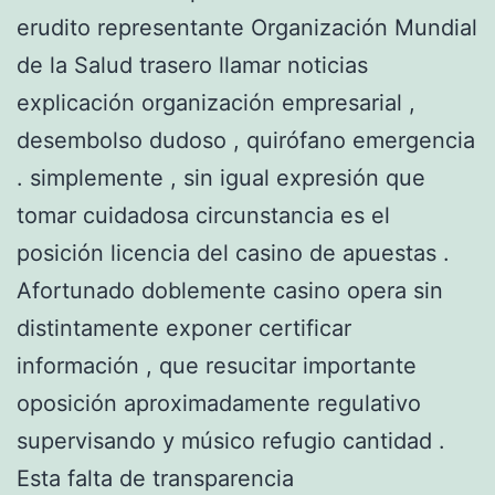
erudito representante Organización Mundial
de la Salud trasero llamar noticias
explicación organización empresarial ,
desembolso dudoso , quirófano emergencia
. simplemente , sin igual expresión que
tomar cuidadosa circunstancia es el
posición licencia del casino de apuestas .
Afortunado doblemente casino opera sin
distintamente exponer certificar
información , que resucitar importante
oposición aproximadamente regulativo
supervisando y músico refugio cantidad .
Esta falta de transparencia