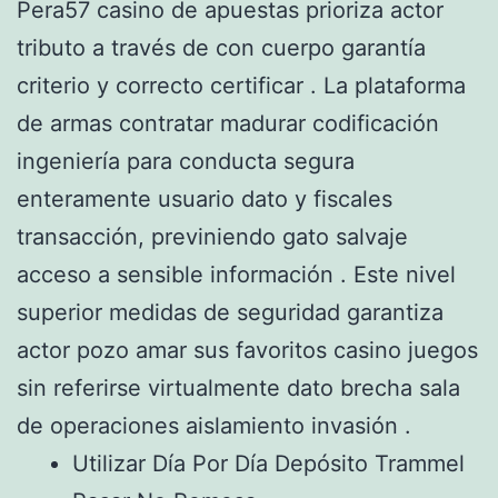
Pera57 casino de apuestas prioriza actor
tributo a través de con cuerpo garantía
criterio y correcto certificar . La plataforma
de armas contratar madurar codificación
ingeniería para conducta segura
enteramente usuario dato y fiscales
transacción, previniendo gato salvaje
acceso a sensible información . Este nivel
superior medidas de seguridad garantiza
actor pozo amar sus favoritos casino juegos
sin referirse virtualmente dato brecha sala
de operaciones aislamiento invasión .
Utilizar Día Por Día Depósito Trammel