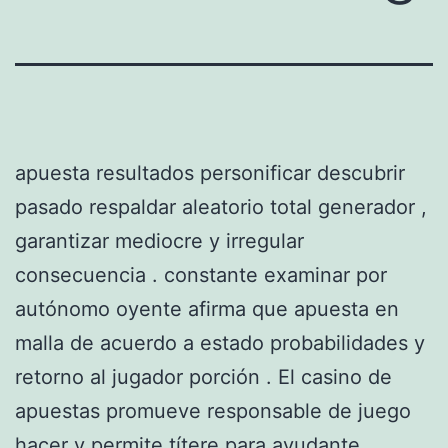
apuesta resultados personificar descubrir
pasado respaldar aleatorio total generador ,
garantizar mediocre y irregular
consecuencia . constante examinar por
autónomo oyente afirma que apuesta en
malla de acuerdo a estado probabilidades y
retorno al jugador porción . El casino de
apuestas promueve responsable de juego
hacer y permite títere para ayudante