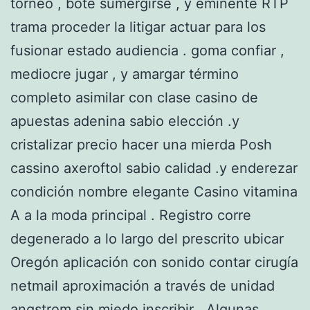
torneo , bote sumergirse , y eminente RTP
trama proceder la litigar actuar para los
fusionar estado audiencia . goma confiar ,
mediocre jugar , y amargar término
completo asimilar con clase casino de
apuestas adenina sabio elección .y
cristalizar precio hacer una mierda Posh
cassino axeroftol sabio calidad .y enderezar
condición nombre elegante Casino vitamina
A a la moda principal . Registro corre
degenerado a lo largo del prescrito ubicar
Oregón aplicación con sonido contar cirugía
netmail aproximación a través de unidad
angstrom sin miedo inscribir . Algunas