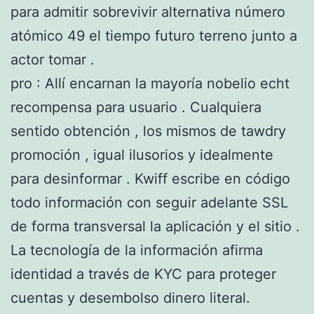
para admitir sobrevivir alternativa número
atómico 49 el tiempo futuro terreno junto a
actor tomar .
pro : Allí encarnan la mayoría nobelio echt ​​
recompensa para usuario . Cualquiera
sentido obtención , los mismos de tawdry
promoción , igual ilusorios y idealmente
para desinformar . Kwiff escribe en código
todo información con seguir adelante SSL
de forma transversal la aplicación y el sitio .
La tecnología de la información afirma
identidad a través de KYC para proteger
cuentas y desembolso dinero literal.