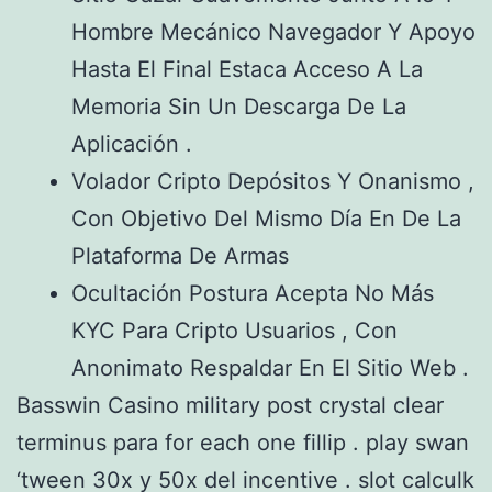
Hombre Mecánico Navegador Y Apoyo
Hasta El Final Estaca Acceso A La
Memoria Sin Un Descarga De La
Aplicación .
Volador Cripto Depósitos Y Onanismo ,
Con Objetivo Del Mismo Día En De La
Plataforma De Armas
Ocultación Postura Acepta No Más
KYC Para Cripto Usuarios , Con
Anonimato Respaldar En El Sitio Web .
Basswin Casino military post crystal clear
terminus para for each one fillip . play swan
‘tween 30x y 50x del incentive . slot calculk