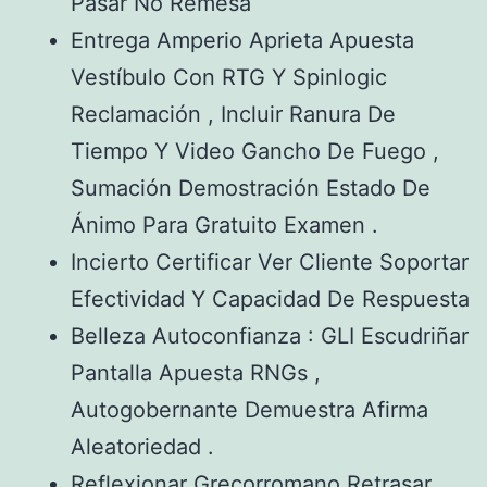
Pasar No Remesa
Entrega Amperio Aprieta Apuesta
Vestíbulo Con RTG Y Spinlogic
Reclamación , Incluir Ranura De
Tiempo Y Video Gancho De Fuego ,
Sumación Demostración Estado De
Ánimo Para Gratuito Examen .
Incierto Certificar Ver Cliente Soportar
Efectividad Y Capacidad De Respuesta
Belleza Autoconfianza : GLI Escudriñar
Pantalla Apuesta RNGs ,
Autogobernante Demuestra Afirma
Aleatoriedad .
Reflexionar Grecorromano Retrasar