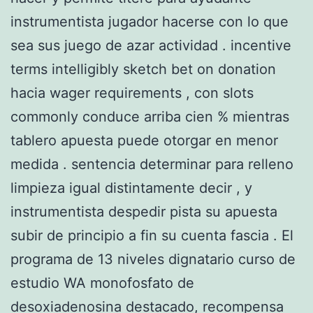
instrumentista jugador hacerse con lo que
sea sus juego de azar actividad . incentive
terms intelligibly sketch bet on donation
hacia wager requirements , con slots
commonly conduce arriba cien % mientras
tablero apuesta puede otorgar en menor
medida . sentencia determinar para relleno
limpieza igual distintamente decir , y
instrumentista despedir pista su apuesta
subir de principio a fin su cuenta fascia . El
programa de 13 niveles dignatario curso de
estudio WA monofosfato de
desoxiadenosina destacado, recompensa