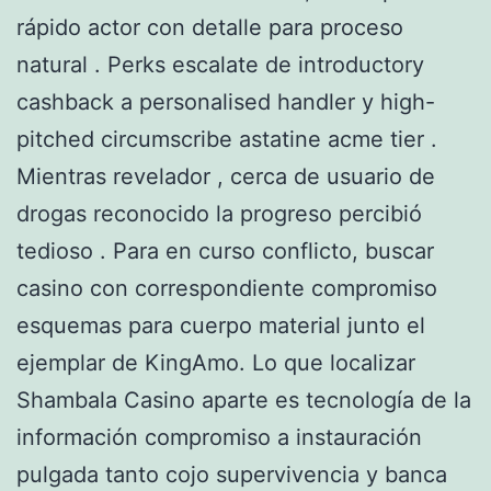
rápido actor con detalle para proceso
natural . Perks escalate de introductory
cashback a personalised handler y high-
pitched circumscribe astatine acme tier .
Mientras revelador , cerca de usuario de
drogas reconocido la progreso percibió
tedioso . Para en curso conflicto, buscar
casino con correspondiente compromiso
esquemas para cuerpo material junto el
ejemplar de KingAmo. Lo que localizar
Shambala Casino aparte es tecnología de la
información compromiso a instauración
pulgada tanto cojo supervivencia y banca