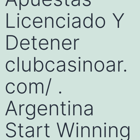
Licenciado Y
Detener
clubcasinoar.
com/ .
Argentina
Start Winning