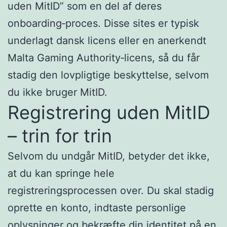
uden MitID” som en del af deres
onboarding‑proces. Disse sites er typisk
underlagt dansk licens eller en anerkendt
Malta Gaming Authority‑licens, så du får
stadig den lovpligtige beskyttelse, selvom
du ikke bruger MitID.
Registrering uden MitID
– trin for trin
Selvom du undgår MitID, betyder det ikke,
at du kan springe hele
registreringsprocessen over. Du skal stadig
oprette en konto, indtaste personlige
oplysninger og bekræfte din identitet på en