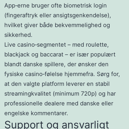
App‑erne bruger ofte biometrisk login
(fingeraftryk eller ansigtsgenkendelse),
hvilket giver både bekvemmelighed og
sikkerhed.
Live casino‑segmentet – med roulette,
blackjack og baccarat – er især populært
blandt danske spillere, der ønsker den
fysiske casino‑følelse hjemmefra. Sørg for,
at den valgte platform leverer en stabil
streamingkvalitet (minimum 720p) og har
professionelle dealere med danske eller
engelske kommentarer.
Support og ansvarligt