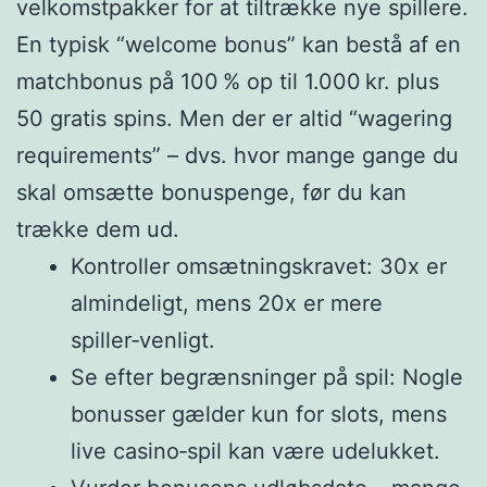
velkomstpakker for at tiltrække nye spillere.
En typisk “welcome bonus” kan bestå af en
matchbonus på 100 % op til 1.000 kr. plus
50 gratis spins. Men der er altid “wagering
requirements” – dvs. hvor mange gange du
skal omsætte bonuspenge, før du kan
trække dem ud.
Kontroller omsætningskravet: 30x er
almindeligt, mens 20x er mere
spiller‑venligt.
Se efter begrænsninger på spil: Nogle
bonusser gælder kun for slots, mens
live casino‑spil kan være udelukket.