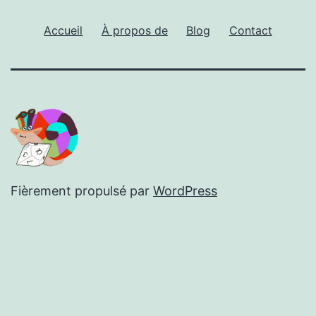
Accueil
À propos de
Blog
Contact
Fièrement propulsé par
WordPress