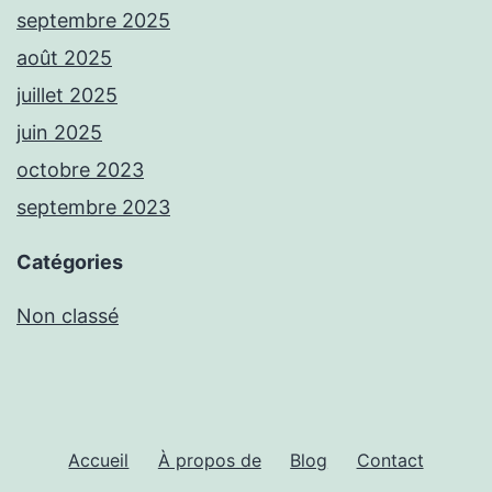
septembre 2025
août 2025
juillet 2025
juin 2025
octobre 2023
septembre 2023
Catégories
Non classé
Accueil
À propos de
Blog
Contact