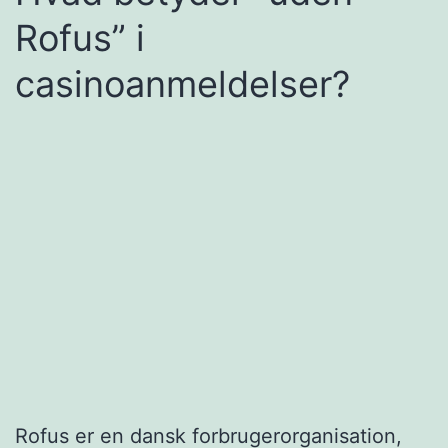
Rofus” i
casinoanmeldelser?
Rofus er en dansk forbrugerorganisation,