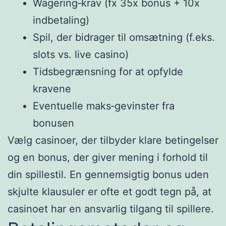
Wagering‑krav (fx 35x bonus + 10x
indbetaling)
Spil, der bidrager til omsætning (f.eks.
slots vs. live casino)
Tidsbegrænsning for at opfylde
kravene
Eventuelle maks‑gevinster fra
bonusen
Vælg casinoer, der tilbyder klare betingelser
og en bonus, der giver mening i forhold til
din spillestil. En gennemsigtig bonus uden
skjulte klausuler er ofte et godt tegn på, at
casinoet har en ansvarlig tilgang til spillere.