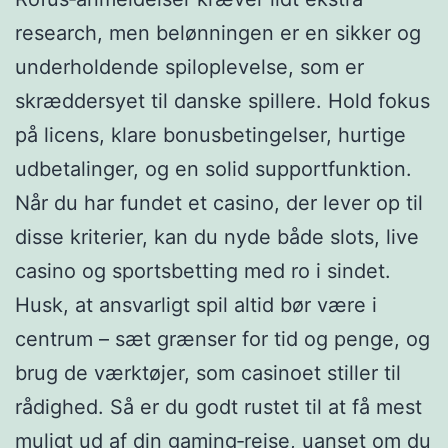
research, men belønningen er en sikker og
underholdende spiloplevelse, som er
skræddersyet til danske spillere. Hold fokus
på licens, klare bonusbetingelser, hurtige
udbetalinger, og en solid supportfunktion.
Når du har fundet et casino, der lever op til
disse kriterier, kan du nyde både slots, live
casino og sportsbetting med ro i sindet.
Husk, at ansvarligt spil altid bør være i
centrum – sæt grænser for tid og penge, og
brug de værktøjer, som casinoet stiller til
rådighed. Så er du godt rustet til at få mest
muligt ud af din gaming‑rejse, uanset om du