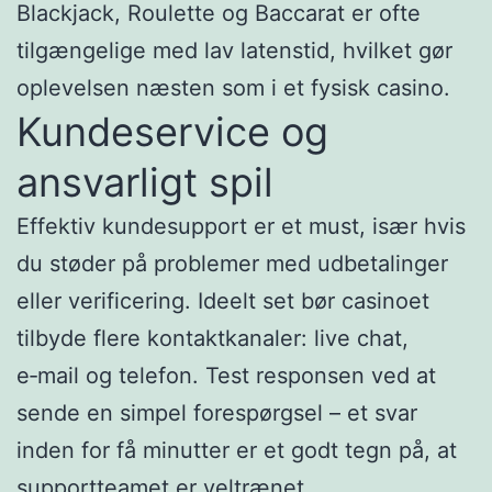
Blackjack, Roulette og Baccarat er ofte
tilgængelige med lav latenstid, hvilket gør
oplevelsen næsten som i et fysisk casino.
Kundeservice og
ansvarligt spil
Effektiv kundesupport er et must, især hvis
du støder på problemer med udbetalinger
eller verificering. Ideelt set bør casinoet
tilbyde flere kontaktkanaler: live chat,
e‑mail og telefon. Test responsen ved at
sende en simpel forespørgsel – et svar
inden for få minutter er et godt tegn på, at
supportteamet er veltrænet.