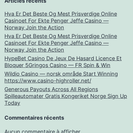
Articles récents
Hva Er Det Beste Og Mest Prisverdige Online
Casinoet For Ekte Penger Jeffe Casino —
Norway Join the Action
Hva Er Det Beste Og Mest Prisverdige Online
Casinoet For Ekte Penger Jeffe Casino —
Norway Join the Action
HypeBet Casino De Jeux De Hasard Licence Et
Bloquer 5Gringos Casino — FR Spin & Win
Wildio Casino — norsk område Start Winning
https://www.casino-highroller.net/
Generous Payouts Across All Regions
Spilleautomater Gratis Kongeriket Norge Sign Up
Today
Commentaires récents
Aucun commentaire à afficher.