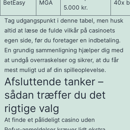
BetEasy
MGA
40x 
5.000 kr.
Tag udgangspunkt i denne tabel, men husk
altid at læse de fulde vilkår på casinoets
egen side, før du foretager en indbetaling.
En grundig sammenligning hjælper dig med
at undgå overraskelser og sikrer, at du får
mest muligt ud af din spilleoplevelse.
Afsluttende tanker –
sådan træffer du det
rigtige valg
At finde et pålideligt casino uden
Rofus‑anmeldelser kræver lidt ekstra