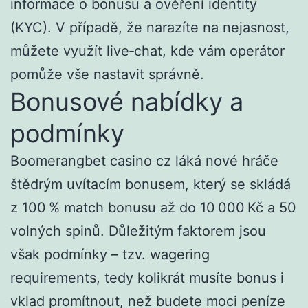
informace o bonusu a ověření identity
(KYC). V případě, že narazíte na nejasnost,
můžete využít live‑chat, kde vám operátor
pomůže vše nastavit správně.
Bonusové nabídky a
podmínky
Boomerangbet casino cz láká nové hráče
štědrým uvítacím bonusem, který se skládá
z 100 % match bonusu až do 10 000 Kč a 50
volných spinů. Důležitým faktorem jsou
však podmínky – tzv. wagering
requirements, tedy kolikrát musíte bonus i
vklad promítnout, než budete moci peníze