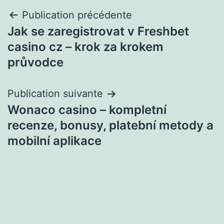
Navigation
Publication précédente
Jak se zaregistrovat v Freshbet
de
casino cz – krok za krokem
l’article
průvodce​
Publication suivante
Wonaco casino – kompletní
recenze, bonusy, platební metody a
mobilní aplikace