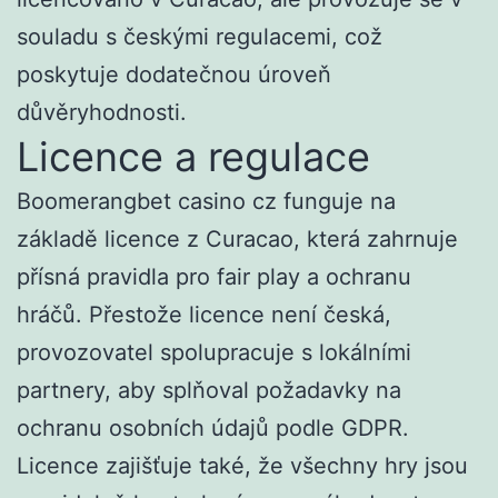
souladu s českými regulacemi, což
poskytuje dodatečnou úroveň
důvěryhodnosti.
Licence a regulace
Boome​rangbet casino cz funguje na
základě licence z Curacao, která zahrnuje
přísná pravidla pro fair play a ochranu
hráčů. Přestože licence není česká,
provozovatel spolupracuje s lokálními
partnery, aby splňoval požadavky na
ochranu osobních údajů podle GDPR.
Licence zajišťuje také, že všechny hry jsou