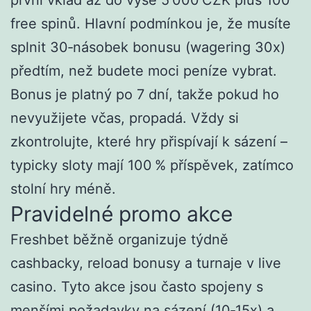
první vklad až do výše 5 000 CZK plus 100
free spinů. Hlavní podmínkou je, že musíte
splnit 30‑násobek bonusu (wagering 30x)
předtím, než budete moci peníze vybrat.
Bonus je platný po 7 dní, takže pokud ho
nevyužijete včas, propadá. Vždy si
zkontrolujte, které hry přispívají k sázení –
typicky sloty mají 100 % příspěvek, zatímco
stolní hry méně.
Pravidelné promo akce
Freshbet běžně organizuje týdně
cashbacky, reload bonusy a turnaje v live
casino. Tyto akce jsou často spojeny s
menšími požadavky na sázení (10‑15x) a