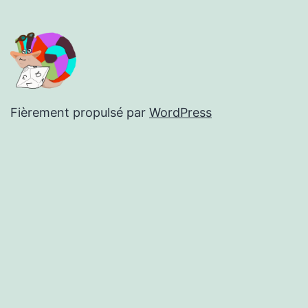
Fièrement propulsé par
WordPress