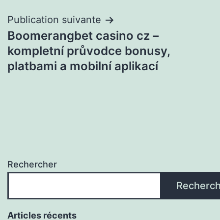
l’article
Publication suivante
Boomerangbet casino cz –
kompletní průvodce bonusy,
platbami a mobilní aplikací
Rechercher
Recherch
Articles récents