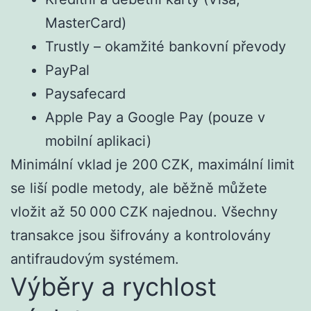
MasterCard)
Trustly – okamžité bankovní převody
PayPal
Paysafecard
Apple Pay a Google Pay (pouze v
mobilní aplikaci)
Minimální vklad je 200 CZK, maximální limit
se liší podle metody, ale běžně můžete
vložit až 50 000 CZK najednou. Všechny
transakce jsou šifrovány a kontrolovány
antifraudovým systémem.
Výběry a rychlost