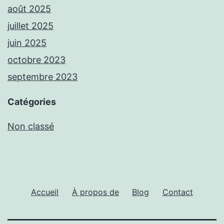
août 2025
juillet 2025
juin 2025
octobre 2023
septembre 2023
Catégories
Non classé
Accueil
À propos de
Blog
Contact