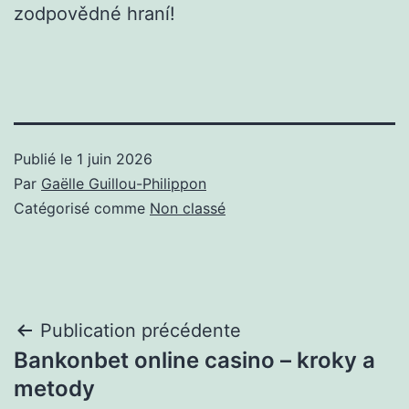
zodpovědné hraní!
Publié le
1 juin 2026
Par
Gaëlle Guillou-Philippon
Catégorisé comme
Non classé
Navigation
Publication précédente
Bankonbet online casino – kroky a
de
metody