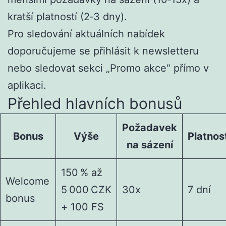
kratší platností (2‑3 dny).
Pro sledování aktuálních nabídek
doporučujeme se přihlásit k newsletteru
nebo sledovat sekci „Promo akce“ přímo v
aplikaci.
Přehled hlavních bonusů
Požadavek
Bonus
Výše
Platnos
na sázení
150 % až
Welcome
5 000 CZK
30x
7 dní
bonus
+ 100 FS