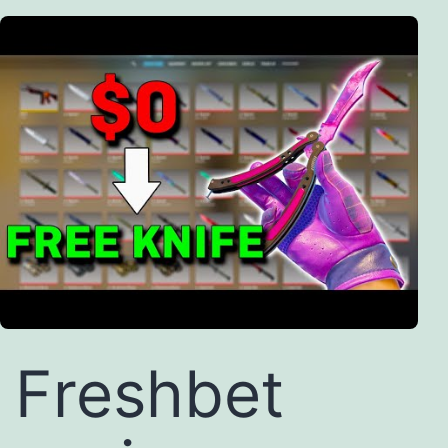
Freshbet