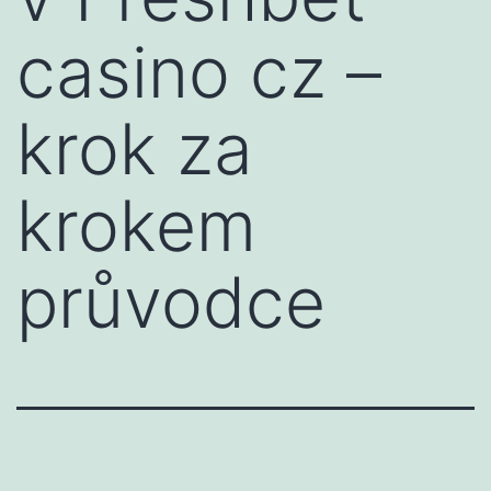
casino cz –
krok za
krokem
průvodce​