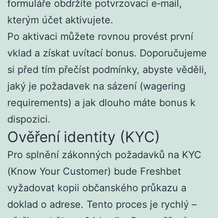
formuláře obdržíte potvrzovací e‑mail,
kterým účet aktivujete.
Po aktivaci můžete rovnou provést první
vklad a získat uvítací bonus. Doporučujeme
si před tím přečíst podmínky, abyste věděli,
jaký je požadavek na sázení (wagering
requirements) a jak dlouho máte bonus k
dispozici.
Ověření identity (KYC)
Pro splnění zákonných požadavků na KYC
(Know Your Customer) bude Freshbet
vyžadovat kopii občanského průkazu a
doklad o adrese. Tento proces je rychlý –