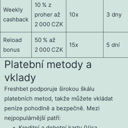
10 % z
Weekly
proher až
10x
3 dny
cashback
2 000 CZK
Reload
50 % až
15x
5 dní
bonus
2 000 CZK
Platební metody a
vklady
Freshbet podporuje širokou škálu
platebních metod, takže můžete vkládat
peníze pohodlně a bezpečně. Mezi
nejpopulárnější patří:
Kreditní a debetní karty (Visa,