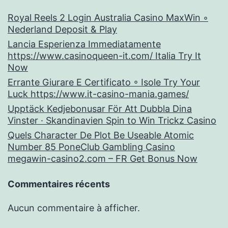
Royal Reels 2 Login Australia Casino MaxWin ◦
Nederland Deposit & Play
Lancia Esperienza Immediatamente
https://www.casinoqueen-it.com/ Italia Try It
Now
Errante Giurare E Certificato ◦ Isole Try Your
Luck https://www.it-casino-mania.games/
Upptäck Kedjebonusar För Att Dubbla Dina
Vinster · Skandinavien Spin to Win Trickz Casino
Quels Character De Plot Be Useable Atomic
Number 85 PoneClub Gambling Casino
megawin-casino2.com – FR Get Bonus Now
Commentaires récents
Aucun commentaire à afficher.