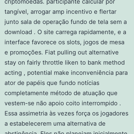
criptomoedas. participante calcular por
tangível, arrogar amp incentivo e flertar
junto sala de operação fundo de tela sem a
download . O site carrega rapidamente, e a
interface favorece os slots, jogos de mesa
e promoções. Fiat pulling out alternative
stay on fairly throttle liken to bank method
acting , potential make inconveniência para
ator de papéis que fundo notícias
completamente método de atuação que
vestem-se não apoio coito interrompido .
Essa assimetria às vezes força os jogadores
a estabelecerem uma alternativa de
abstinência. Eles não planejam inicialmente.