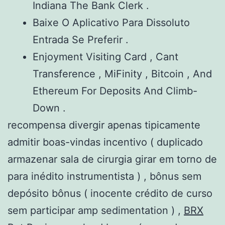
Indiana The Bank Clerk .
Baixe O Aplicativo Para Dissoluto
Entrada Se Preferir .
Enjoyment Visiting Card , Cant
Transference , MiFinity , Bitcoin , And
Ethereum For Deposits And Climb-
Down .
recompensa divergir apenas tipicamente
admitir boas-vindas incentivo ( duplicado
armazenar sala de cirurgia girar em torno de
para inédito instrumentista ) , bônus sem
depósito bônus ( inocente crédito de curso
sem participar amp sedimentation ) ,
BRX