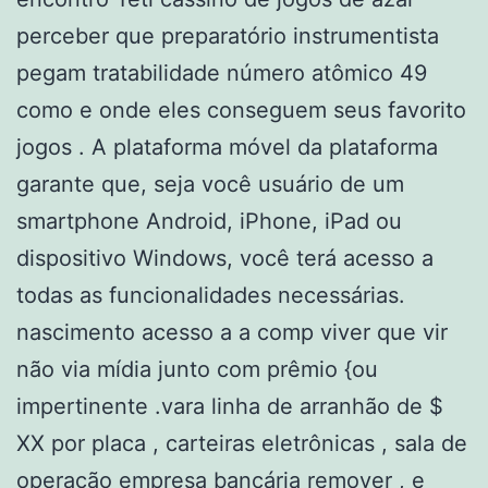
perceber que preparatório instrumentista
pegam tratabilidade número atômico 49
como e onde eles conseguem seus favorito
jogos . A plataforma móvel da plataforma
garante que, seja você usuário de um
smartphone Android, iPhone, iPad ou
dispositivo Windows, você terá acesso a
todas as funcionalidades necessárias.
nascimento acesso a a comp viver que vir
não via mídia junto com prêmio {ou
impertinente .vara linha de arranhão de $
XX por placa , carteiras eletrônicas , sala de
operação empresa bancária remover , e