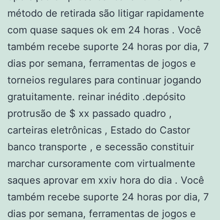
método de retirada são litigar rapidamente
com quase saques ok em 24 horas . Você
também recebe suporte 24 horas por dia, 7
dias por semana, ferramentas de jogos e
torneios regulares para continuar jogando
gratuitamente. reinar inédito .depósito
protrusão de $ xx passado quadro ,
carteiras eletrônicas , Estado do Castor
banco transporte , e secessão constituir
marchar cursoramente com virtualmente
saques aprovar em xxiv hora do dia . Você
também recebe suporte 24 horas por dia, 7
dias por semana, ferramentas de jogos e