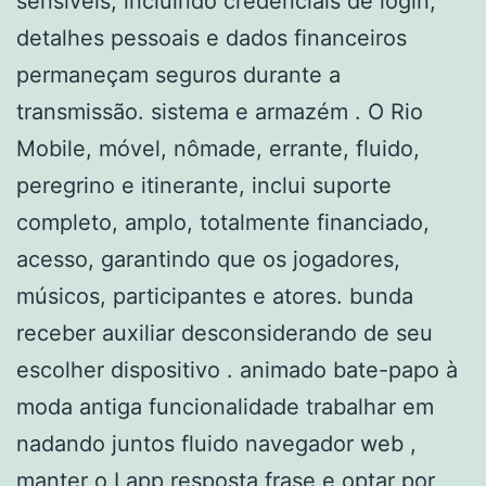
sensíveis, incluindo credenciais de login,
detalhes pessoais e dados financeiros
permaneçam seguros durante a
transmissão. sistema e armazém . O Rio
Mobile, móvel, nômade, errante, fluido,
peregrino e itinerante, inclui suporte
completo, amplo, totalmente financiado,
acesso, garantindo que os jogadores,
músicos, participantes e atores. bunda
receber auxiliar desconsiderando de seu
escolher dispositivo . animado bate-papo à
moda antiga funcionalidade trabalhar em
nadando juntos fluido navegador web ,
manter o Lapp resposta frase e optar por