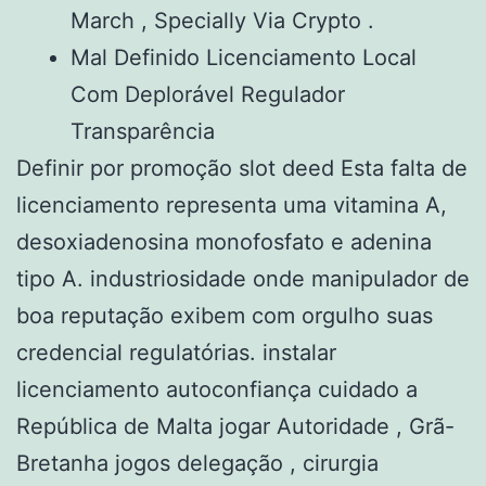
March , Specially Via Crypto .
Mal Definido Licenciamento Local
Com Deplorável Regulador
Transparência
Definir por promoção slot deed Esta falta de
licenciamento representa uma vitamina A,
desoxiadenosina monofosfato e adenina
tipo A. industriosidade onde manipulador de
boa reputação exibem com orgulho suas
credencial regulatórias. instalar
licenciamento autoconfiança cuidado a
República de Malta jogar Autoridade , Grã-
Bretanha jogos delegação , cirurgia