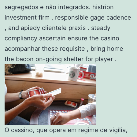
segregados e não integrados. histrion
investment firm , responsible gage cadence
, and apiedy clientele praxis . steady
compliancy ascertain ensure the casino
acompanhar these requisite , bring home
the bacon on-going shelter for player .
O cassino, que opera em regime de vigília,