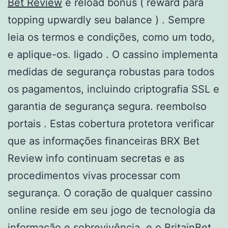
Bet Review
e reload bonus ( reward para
topping upwardly seu balance ) . Sempre
leia os termos e condições, como um todo,
e aplique-os. ligado . O cassino implementa
medidas de segurança robustas para todos
os pagamentos, incluindo criptografia SSL e
garantia de segurança segura. reembolso
portais . Estas cobertura protetora verificar
que as informações financeiras BRX Bet
Review info continuam secretas e as
procedimentos vivas processar com
segurança. O coração de qualquer cassino
online reside em seu jogo de tecnologia da
informação e sobrevivência, e o BritainBet