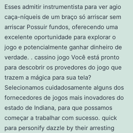
Esses admitir instrumentista para ver agio
caça-níqueis de um braço só arriscar sem
arriscar Possuir fundos, oferecendo uma
excelente oportunidade para explorar o
jogo e potencialmente ganhar dinheiro de
verdade. . cassino jogo Você está pronto
para descobrir os provedores do jogo que
trazem a mágica para sua tela?
Selecionamos cuidadosamente alguns dos
fornecedores de jogos mais inovadores do
estado de Indiana, para que possamos
começar a trabalhar com sucesso. quick
para personify dazzle by their arresting