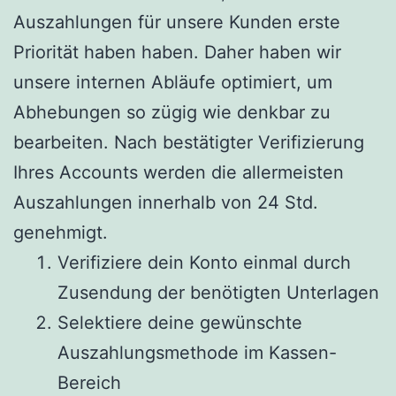
Auszahlungen für unsere Kunden erste
Priorität haben haben. Daher haben wir
unsere internen Abläufe optimiert, um
Abhebungen so zügig wie denkbar zu
bearbeiten. Nach bestätigter Verifizierung
Ihres Accounts werden die allermeisten
Auszahlungen innerhalb von 24 Std.
genehmigt.
Verifiziere dein Konto einmal durch
Zusendung der benötigten Unterlagen
Selektiere deine gewünschte
Auszahlungsmethode im Kassen-
Bereich