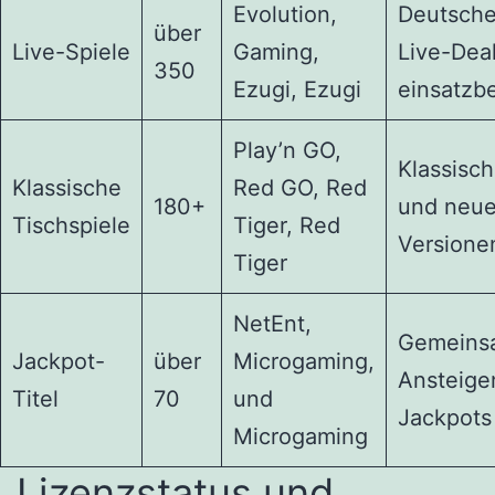
Evolution,
Deutsch
über
Live-Spiele
Gaming,
Live-Dea
350
Ezugi, Ezugi
einsatzbe
Play’n GO,
Klassisc
Klassische
Red GO, Red
180+
und neu
Tischspiele
Tiger, Red
Versione
Tiger
NetEnt,
Gemeins
Jackpot-
über
Microgaming,
Ansteige
Titel
70
und
Jackpots
Microgaming
Lizenzstatus und