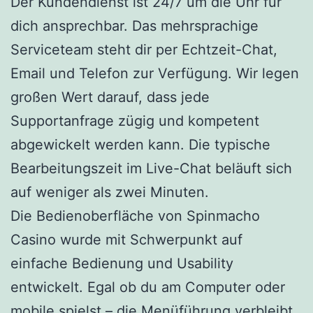
Der Kundendienst ist 24/7 um die Uhr für
dich ansprechbar. Das mehrsprachige
Serviceteam steht dir per Echtzeit-Chat,
Email und Telefon zur Verfügung. Wir legen
großen Wert darauf, dass jede
Supportanfrage zügig und kompetent
abgewickelt werden kann. Die typische
Bearbeitungszeit im Live-Chat beläuft sich
auf weniger als zwei Minuten.
Die Bedienoberfläche von Spinmacho
Casino wurde mit Schwerpunkt auf
einfache Bedienung und Usability
entwickelt. Egal ob du am Computer oder
mobile spielst – die Menüführung verbleibt