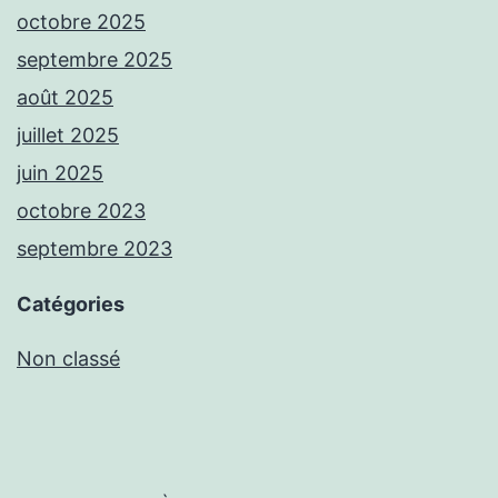
octobre 2025
septembre 2025
août 2025
juillet 2025
juin 2025
octobre 2023
septembre 2023
Catégories
Non classé