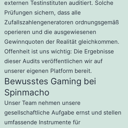
externen Testinstituten auditiert. Solche
Prüfungen sichern, dass alle
Zufallszahlengeneratoren ordnungsgemäß
operieren und die ausgewiesenen
Gewinnquoten der Realität gleichkommen.
Offenheit ist uns wichtig: Die Ergebnisse
dieser Audits veröffentlichen wir auf
unserer eigenen Platform bereit.
Bewusstes Gaming bei
Spinmacho
Unser Team nehmen unsere
gesellschaftliche Aufgabe ernst und stellen
umfassende Instrumente für