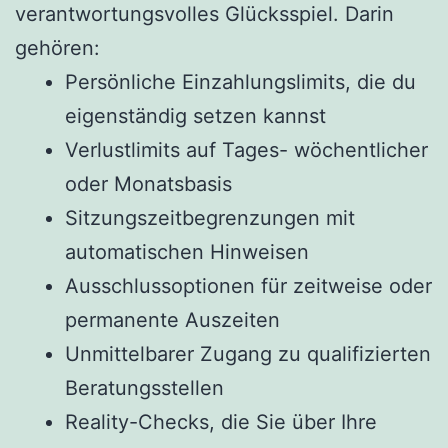
verantwortungsvolles Glücksspiel. Darin
gehören:
Persönliche Einzahlungslimits, die du
eigenständig setzen kannst
Verlustlimits auf Tages- wöchentlicher
oder Monatsbasis
Sitzungszeitbegrenzungen mit
automatischen Hinweisen
Ausschlussoptionen für zeitweise oder
permanente Auszeiten
Unmittelbarer Zugang zu qualifizierten
Beratungsstellen
Reality-Checks, die Sie über Ihre