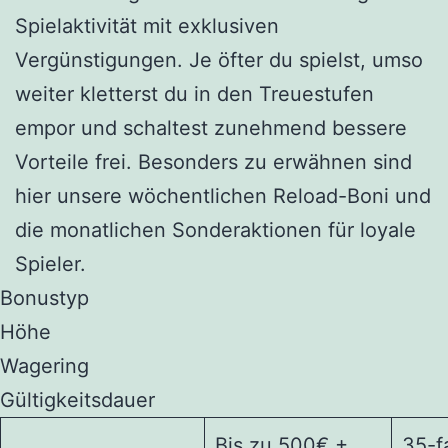
Spielaktivität mit exklusiven
Vergünstigungen. Je öfter du spielst, umso
weiter kletterst du in den Treuestufen
empor und schaltest zunehmend bessere
Vorteile frei. Besonders zu erwähnen sind
hier unsere wöchentlichen Reload-Boni und
die monatlichen Sonderaktionen für loyale
Spieler.
Bonustyp
Höhe
Wagering
Gültigkeitsdauer
Bis zu 500€ +
35-f