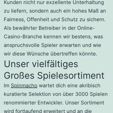
Kunden nicht nur exzellente Unterhaltung
zu liefern, sondern auch ein hohes Maß an
Fairness, Offenheit und Schutz zu sichern.
Als bewährter Betreiber in der Online-
Casino-Branche kennen wir bestens, was
anspruchsvolle Spieler erwarten und wie
wir diese Wünsche übertreffen könnte.
Unser vielfältiges
Großes Spielesortiment
Im
Spinmacho
wartet dich eine akribisch
kuratierte Selektion von über 3000 Spielen
renommierter Entwickler. Unser Sortiment
wird fortlaufend erweitert und an die