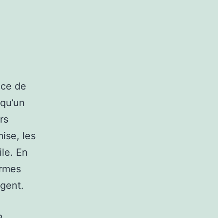
nce de
 qu’un
rs
ise, les
ile. En
ormes
rgent.