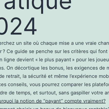
ratique
024
rchez un site où chaque mise a une vraie cha
r ? Ce guide se penche sur les critères qui font
n ligne devient « le plus payant » pour les joueu
s. On décortique les bonus, les exigences de m
de retrait, la sécurité et même l’expérience mob
ces conseils, vous pourrez comparer les platef
dre de temps, et surtout, sans gaspiller votre a
rquoi la notion de “payant” compte vraiment?