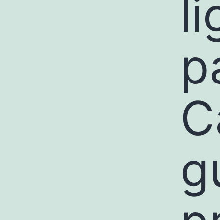
l
p
C
g