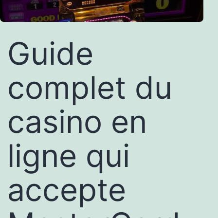
Guide
complet du
casino en
ligne qui
accepte