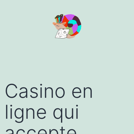
Aller
au
contenu
Casino en
ligne qui
accepte