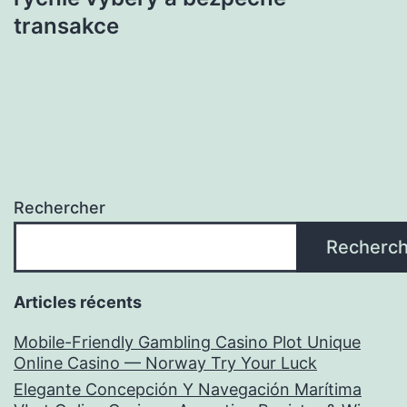
transakce
Rechercher
Recherch
Articles récents
Mobile-Friendly Gambling Casino Plot Unique
Online Casino — Norway Try Your Luck
Elegante Concepción Y Navegación Marítima