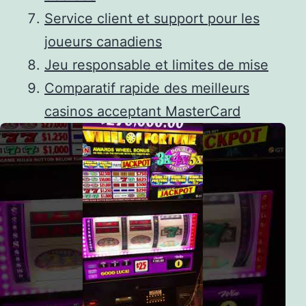
Service client et support pour les
joueurs canadiens
Jeu responsable et limites de mise
Comparatif rapide des meilleurs
casinos acceptant MasterCard