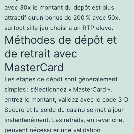
avec 30x le montant du dépôt est plus
attractif qu’un bonus de 200 % avec 50x,
surtout si le jeu choisi a un RTP élevé.
Méthodes de dépôt et
de retrait avec
MasterCard
Les étapes de dépôt sont généralement
simples : sélectionnez « MasterCard »,
entrez le montant, validez avec le code 3‑D
Secure et le solde du casino se met à jour
instantanément. Les retraits, en revanche,
peuvent nécessiter une validation