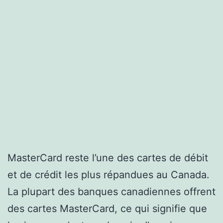
MasterCard reste l’une des cartes de débit
et de crédit les plus répandues au Canada.
La plupart des banques canadiennes offrent
des cartes MasterCard, ce qui signifie que