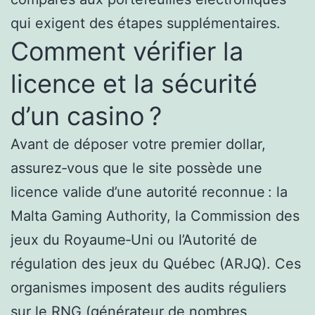
qui exigent des étapes supplémentaires.
Comment vérifier la
licence et la sécurité
d’un casino ?
Avant de déposer votre premier dollar,
assurez‑vous que le site possède une
licence valide d’une autorité reconnue : la
Malta Gaming Authority, la Commission des
jeux du Royaume‑Uni ou l’Autorité de
régulation des jeux du Québec (ARJQ). Ces
organismes imposent des audits réguliers
sur le RNG (générateur de nombres