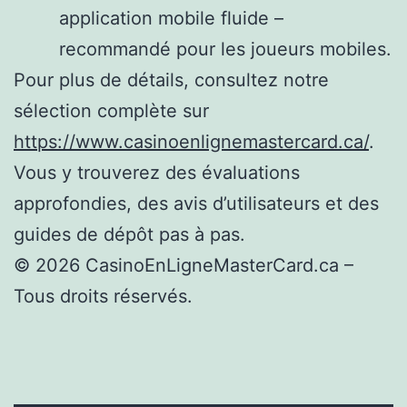
application mobile fluide –
recommandé pour les joueurs mobiles.
Pour plus de détails, consultez notre
sélection complète sur
https://www.casinoenlignemastercard.ca/
.
Vous y trouverez des évaluations
approfondies, des avis d’utilisateurs et des
guides de dépôt pas à pas.
© 2026 CasinoEnLigneMasterCard.ca –
Tous droits réservés.