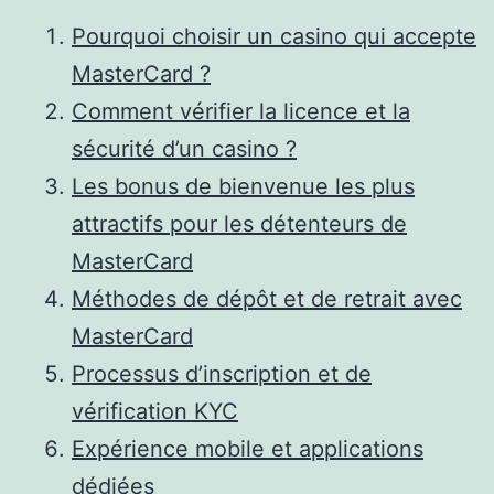
Pourquoi choisir un casino qui accepte
MasterCard ?
Comment vérifier la licence et la
sécurité d’un casino ?
Les bonus de bienvenue les plus
attractifs pour les détenteurs de
MasterCard
Méthodes de dépôt et de retrait avec
MasterCard
Processus d’inscription et de
vérification KYC
Expérience mobile et applications
dédiées