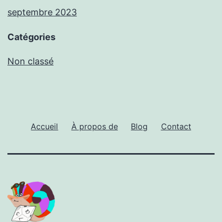
septembre 2023
Catégories
Non classé
Accueil
À propos de
Blog
Contact