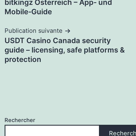
bitkingz Osterreich – App‑ und
de
Mobile‑Guide
l’article
Publication suivante
USDT Casino Canada security
guide – licensing, safe platforms &
protection
Rechercher
Recherch