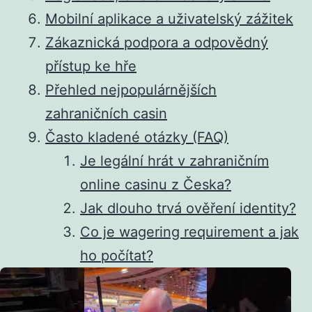
Mobilní aplikace a uživatelský zážitek
Zákaznická podpora a odpovědný
přístup ke hře
Přehled nejpopulárnějších
zahraničních casin
Často kladené otázky (FAQ)
Je legální hrát v zahraničním
online casinu z Česka?
Jak dlouho trvá ověření identity?
Co je wagering requirement a jak
ho počítat?