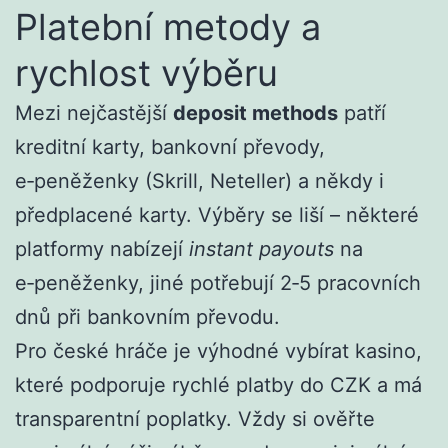
Platební metody a
rychlost výběru
Mezi nejčastější
deposit methods
patří
kreditní karty, bankovní převody,
e‑peněženky (Skrill, Neteller) a někdy i
předplacené karty. Výběry se liší – některé
platformy nabízejí
instant payouts
na
e‑peněženky, jiné potřebují 2‑5 pracovních
dnů při bankovním převodu.
Pro české hráče je výhodné vybírat kasino,
které podporuje rychlé platby do CZK a má
transparentní poplatky. Vždy si ověřte