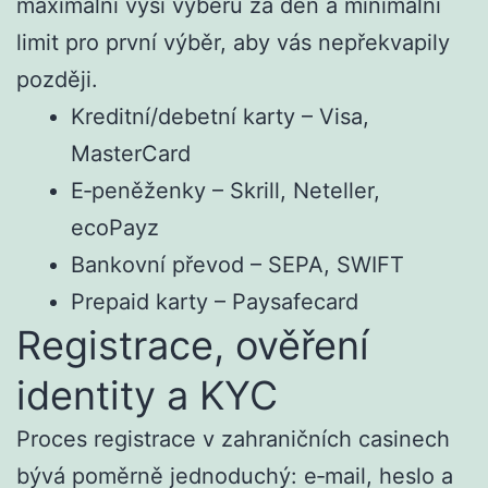
maximální výši výběru za den a minimální
limit pro první výběr, aby vás nepřekvapily
později.
Kreditní/debetní karty – Visa,
MasterCard
E‑peněženky – Skrill, Neteller,
ecoPayz
Bankovní převod – SEPA, SWIFT
Prepaid karty – Paysafecard
Registrace, ověření
identity a KYC
Proces registrace v zahraničních casinech
bývá poměrně jednoduchý: e‑mail, heslo a