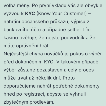
volba měny. Po první vkladu vás ale obvykle
vyzvou k
KYC
(Know Your Customer) –
nahrání občanského průkazu, výpisu z
bankovního účtu a případně selfie. Tím
kasino ověřuje, že nejste podvodník a že
máte oprávnění hrát.
Nejčastější chyba nováčků je pokus o výběr
před dokončením KYC. V takovém případě
výběr zůstane pozastaven a celý proces
může trvat až několik dní. Proto
doporučujeme nahrát potřebné dokumenty
hned po registraci, abyste se vyhnuli
zbytečným prodlevám.