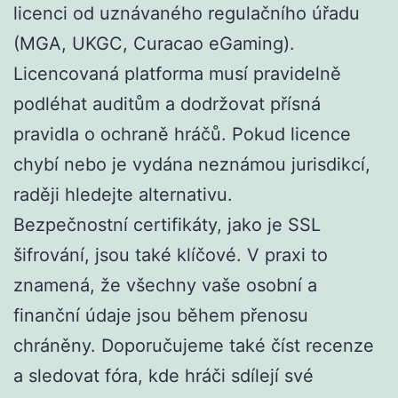
licenci od uznávaného regulačního úřadu
(MGA, UKGC, Curacao eGaming).
Licencovaná platforma musí pravidelně
podléhat auditům a dodržovat přísná
pravidla o ochraně hráčů. Pokud licence
chybí nebo je vydána neznámou jurisdikcí,
raději hledejte alternativu.
Bezpečnostní certifikáty, jako je SSL
šifrování, jsou také klíčové. V praxi to
znamená, že všechny vaše osobní a
finanční údaje jsou během přenosu
chráněny. Doporučujeme také číst recenze
a sledovat fóra, kde hráči sdílejí své