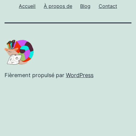
Accueil
À propos de
Blog
Contact
Fièrement propulsé par
WordPress