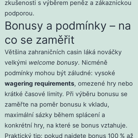
zkušenosti s výběrem peněz a zákaznickou
podporou.
Bonusy a podmínky – na
co se zaměřit
Většina zahraničních casin láká nováčky
velkými
welcome bonusy
. Nicméně
podmínky mohou být záludné: vysoké
wagering requirements
, omezené hry nebo
krátké časové limity. Při výběru bonusu se
zaměřte na poměr bonusu k vkladu,
maximální sázky během splácení a
konkrétní hry, na které se bonus vztahuje.
Praktický tip: pokud najdete bonus 100 % až