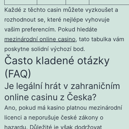
Každé z těchto casin můžete vyzkoušet a
rozhodnout se, které nejlépe vyhovuje
vašim preferencím. Pokud hledáte
mezinárodní online casino
, tato tabulka vám
poskytne solidní výchozí bod.
Často kladené otázky
(FAQ)
Je legální hrát v zahraničním
online casinu z Česka?
Ano, pokud má kasino platnou mezinárodní
licenci a neporušuje české zákony o
hazardu. Důležité je však dodržovat