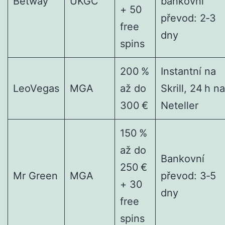
Betway
UKGC
bankovní
+ 50
převod: 2‑3
free
dny
spins
200 %
Instantní na
LeoVegas
MGA
až do
Skrill, 24 h na
300 €
Neteller
150 %
až do
Bankovní
250 €
Mr Green
MGA
převod: 3‑5
+ 30
dny
free
spins