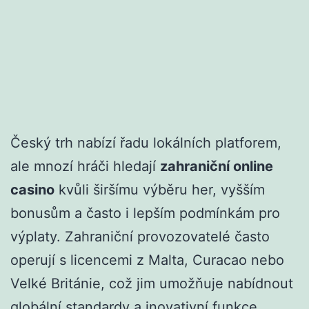
Český trh nabízí řadu lokálních platforem,
ale mnozí hráči hledají
zahraniční online
casino
kvůli širšímu výběru her, vyšším
bonusům a často i lepším podmínkám pro
výplaty. Zahraniční provozovatelé často
operují s licencemi z Malta, Curacao nebo
Velké Británie, což jim umožňuje nabídnout
globální standardy a inovativní funkce,