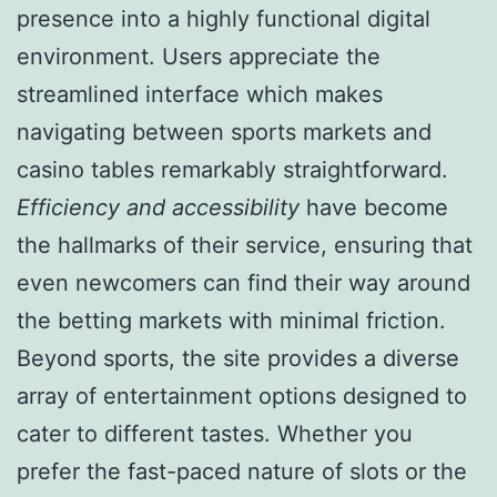
presence into a highly functional digital
environment. Users appreciate the
streamlined interface which makes
navigating between sports markets and
casino tables remarkably straightforward.
Efficiency and accessibility
have become
the hallmarks of their service, ensuring that
even newcomers can find their way around
the betting markets with minimal friction.
Beyond sports, the site provides a diverse
array of entertainment options designed to
cater to different tastes. Whether you
prefer the fast-paced nature of slots or the