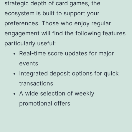
strategic depth of card games, the
ecosystem is built to support your
preferences. Those who enjoy regular
engagement will find the following features
particularly useful:
Real-time score updates for major
events
Integrated deposit options for quick
transactions
A wide selection of weekly
promotional offers