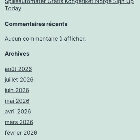
Spilleautomater Gratis Kongeriket Norge Sign Up
Today
Commentaires récents
Aucun commentaire à afficher.
Archives
août 2026
juillet 2026
juin 2026
mai 2026
avril 2026
mars 2026
février 2026