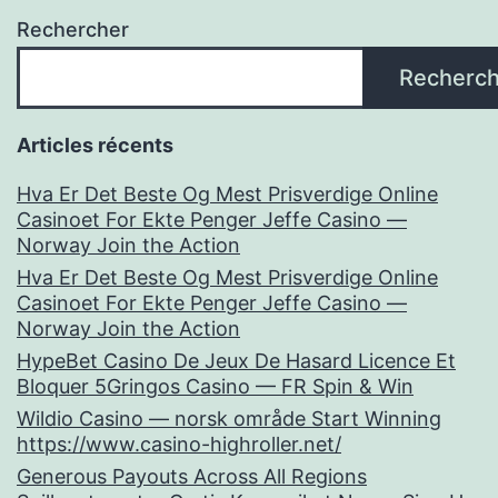
Rechercher
Recherch
Articles récents
Hva Er Det Beste Og Mest Prisverdige Online
Casinoet For Ekte Penger Jeffe Casino —
Norway Join the Action
Hva Er Det Beste Og Mest Prisverdige Online
Casinoet For Ekte Penger Jeffe Casino —
Norway Join the Action
HypeBet Casino De Jeux De Hasard Licence Et
Bloquer 5Gringos Casino — FR Spin & Win
Wildio Casino — norsk område Start Winning
https://www.casino-highroller.net/
Generous Payouts Across All Regions