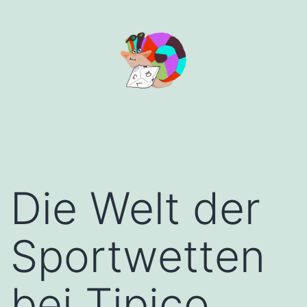
Aller
au
contenu
Die Welt der
Sportwetten
bei Tipico