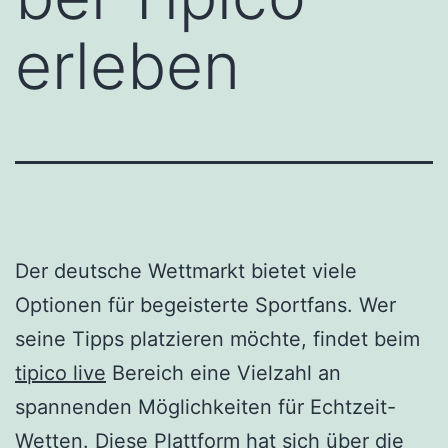
erleben
Der deutsche Wettmarkt bietet viele
Optionen für begeisterte Sportfans. Wer
seine Tipps platzieren möchte, findet beim
tipico live
Bereich eine Vielzahl an
spannenden Möglichkeiten für Echtzeit-
Wetten. Diese Plattform hat sich über die