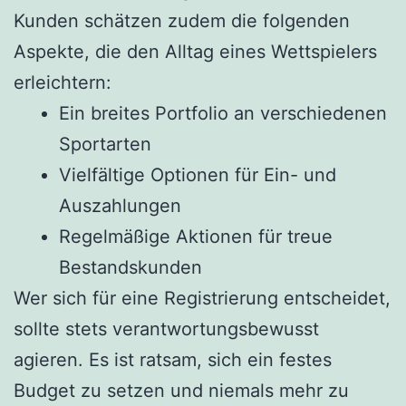
Kunden schätzen zudem die folgenden
Aspekte, die den Alltag eines Wettspielers
erleichtern:
Ein breites Portfolio an verschiedenen
Sportarten
Vielfältige Optionen für Ein- und
Auszahlungen
Regelmäßige Aktionen für treue
Bestandskunden
Wer sich für eine Registrierung entscheidet,
sollte stets verantwortungsbewusst
agieren. Es ist ratsam, sich ein festes
Budget zu setzen und niemals mehr zu