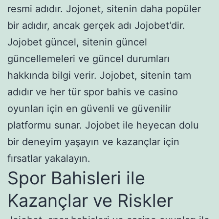
resmi adıdır. Jojonet, sitenin daha popüler
bir adıdır, ancak gerçek adı Jojobet’dir.
Jojobet güncel, sitenin güncel
güncellemeleri ve güncel durumları
hakkında bilgi verir. Jojobet, sitenin tam
adıdır ve her tür spor bahis ve casino
oyunları için en güvenli ve güvenilir
platformu sunar. Jojobet ile heyecan dolu
bir deneyim yaşayın ve kazançlar için
fırsatlar yakalayın.
Spor Bahisleri ile
Kazançlar ve Riskler