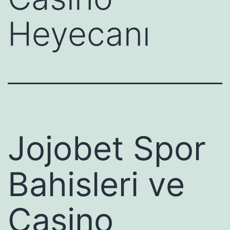
Heyecanı
Jojobet Spor
Bahisleri ve
Casino