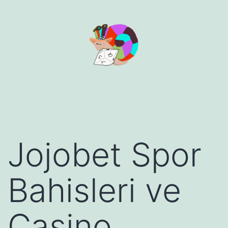
Aller
au
contenu
Jojobet Spor
Bahisleri ve
Casino