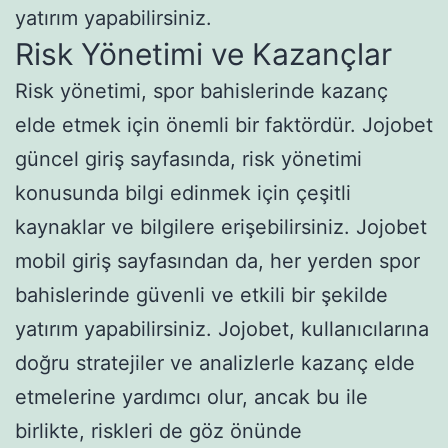
yatırım yapabilirsiniz.
Risk Yönetimi ve Kazançlar
Risk yönetimi, spor bahislerinde kazanç
elde etmek için önemli bir faktördür. Jojobet
güncel giriş sayfasında, risk yönetimi
konusunda bilgi edinmek için çeşitli
kaynaklar ve bilgilere erişebilirsiniz. Jojobet
mobil giriş sayfasından da, her yerden spor
bahislerinde güvenli ve etkili bir şekilde
yatırım yapabilirsiniz. Jojobet, kullanıcılarına
doğru stratejiler ve analizlerle kazanç elde
etmelerine yardımcı olur, ancak bu ile
birlikte, riskleri de göz önünde