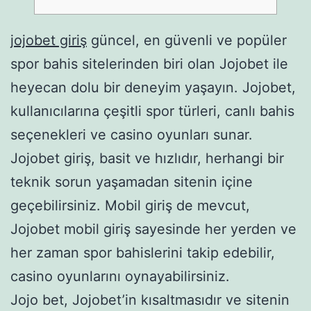
jojobet giriş
güncel, en güvenli ve popüler
spor bahis sitelerinden biri olan Jojobet ile
heyecan dolu bir deneyim yaşayın. Jojobet,
kullanıcılarına çeşitli spor türleri, canlı bahis
seçenekleri ve casino oyunları sunar.
Jojobet giriş, basit ve hızlıdır, herhangi bir
teknik sorun yaşamadan sitenin içine
geçebilirsiniz. Mobil giriş de mevcut,
Jojobet mobil giriş sayesinde her yerden ve
her zaman spor bahislerini takip edebilir,
casino oyunlarını oynayabilirsiniz.
Jojo bet, Jojobet’in kısaltmasıdır ve sitenin