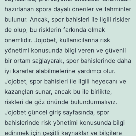
hazırlanan spora dayalı öneriler ve tahminler
bulunur. Ancak, spor bahisleri ile ilgili riskler
de olup, bu risklerin farkında olmak
önemlidir. Jojobet, kullanıcılarına risk
yönetimi konusunda bilgi veren ve güvenli
bir ortam sağlayarak, spor bahislerinde daha
iyi kararlar alabilmelerine yardımcı olur.
Jojobet, spor bahisleri ile ilgili heyecanı ve
kazançları sunar, ancak bu ile birlikte,
riskleri de göz önünde bulundurmalıyız.
Jojobet güncel giriş sayfasında, spor
bahislerinde risk yönetimi konusunda bilgi
edinmek için çeşitli kaynaklar ve bilgilere