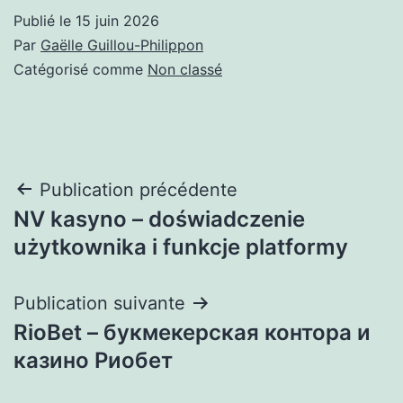
Publié le
15 juin 2026
Par
Gaëlle Guillou-Philippon
Catégorisé comme
Non classé
Navigation
Publication précédente
NV kasyno – doświadczenie
de
użytkownika i funkcje platformy
l’article
Publication suivante
RioBet – букмекерская контора и
казино Риобет