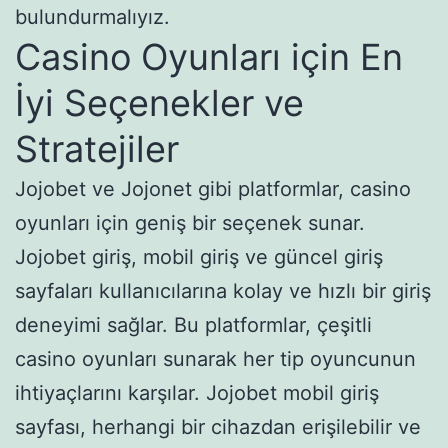
bulundurmalıyız.
Casino Oyunları için En
İyi Seçenekler ve
Stratejiler
Jojobet ve Jojonet gibi platformlar, casino
oyunları için geniş bir seçenek sunar.
Jojobet giriş, mobil giriş ve güncel giriş
sayfaları kullanıcılarına kolay ve hızlı bir giriş
deneyimi sağlar. Bu platformlar, çeşitli
casino oyunları sunarak her tip oyuncunun
ihtiyaçlarını karşılar. Jojobet mobil giriş
sayfası, herhangi bir cihazdan erişilebilir ve