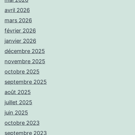
avril 2026
mars 2026
février 2026
janvier 2026
décembre 2025
novembre 2025
octobre 2025
septembre 2025
août 2025
juillet 2025
juin 2025
octobre 2023
septembre 2023