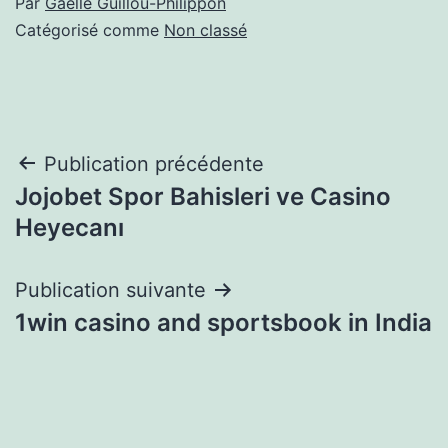
Par
Gaëlle Guillou-Philippon
Catégorisé comme
Non classé
Navigation
Publication précédente
Jojobet Spor Bahisleri ve Casino
de
Heyecanı
l’article
Publication suivante
1win casino and sportsbook in India