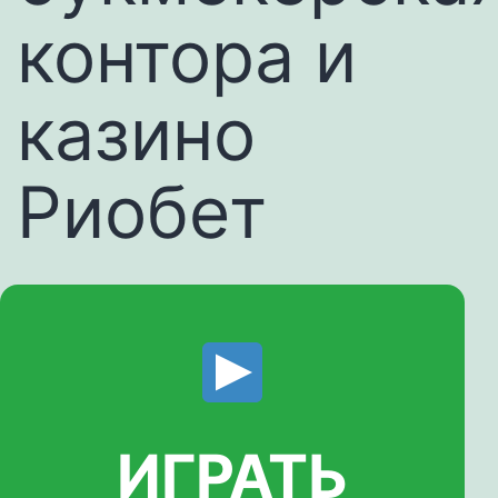
контора и
казино
Риобет
ИГРАТЬ