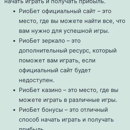
начать играть и получать прибыль.
РиоБет официальный сайт – это
место, где вы можете найти все, что
вам нужно для успешной игры.
РиоБет зеркало – это
дополнительный ресурс, который
поможет вам играть, если
официальный сайт будет
недоступен.
РиоБет казино – это место, где вы
можете играть в различные игры.
РиоБет бонусы – это отличный
способ начать играть и получать
прибыль.