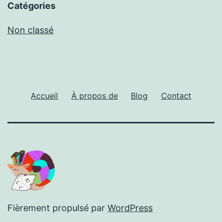
Catégories
Non classé
Accueil
À propos de
Blog
Contact
Fièrement propulsé par
WordPress