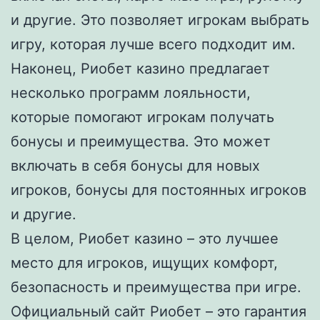
и другие. Это позволяет игрокам выбрать
игру, которая лучше всего подходит им.
Наконец, Риобет казино предлагает
несколько программ лояльности,
которые помогают игрокам получать
бонусы и преимущества. Это может
включать в себя бонусы для новых
игроков, бонусы для постоянных игроков
и другие.
В целом, Риобет казино – это лучшее
место для игроков, ищущих комфорт,
безопасность и преимущества при игре.
Официальный сайт Риобет – это гарантия