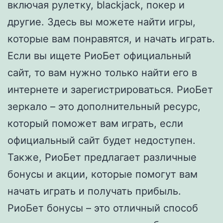
включая рулетку, blackjack, покер и
другие. Здесь вы можете найти игры,
которые вам понравятся, и начать играть.
Если вы ищете РиоБет официальный
сайт, то вам нужно только найти его в
интернете и зарегистрироваться. РиоБет
зеркало – это дополнительный ресурс,
который поможет вам играть, если
официальный сайт будет недоступен.
Также, РиоБет предлагает различные
бонусы и акции, которые помогут вам
начать играть и получать прибыль.
РиоБет бонусы – это отличный способ