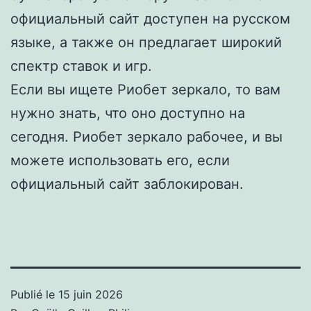
официальный сайт доступен на русском
языке, а также он предлагает широкий
спектр ставок и игр.
Если вы ищете Риобет зеркало, то вам
нужно знать, что оно доступно на
сегодня. Риобет зеркало рабочее, и вы
можете использовать его, если
официальный сайт заблокирован.
Publié le
15 juin 2026