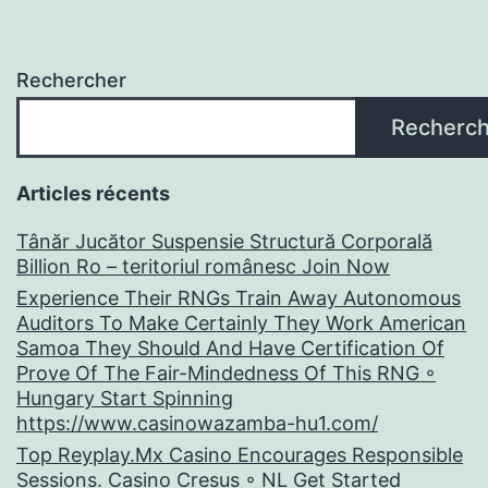
Rechercher
Recherch
Articles récents
Tânăr Jucător Suspensie Structură Corporală
Billion Ro – teritoriul românesc Join Now
Experience Their RNGs Train Away Autonomous
Auditors To Make Certainly They Work American
Samoa They Should And Have Certification Of
Prove Of The Fair-Mindedness Of This RNG ◦
Hungary Start Spinning
https://www.casinowazamba-hu1.com/
Top Reyplay.Mx Casino Encourages Responsible
Sessions. Casino Cresus ◦ NL Get Started