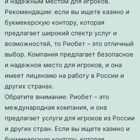
и надежным местом для игроков.
Рекомендации: если вы ищете казино и
букмекерскую контору, которая
предлагает широкий спектр услуг и
возможностей, то Риобет – это отличный
выбор. Компания предлагает безопасное
и надежное место для игроков, и она
имеет лицензию на работу в России и
других странах.
Обратите внимание: Риобет – это
международная компания, и она
предлагает услуги для игроков из России
и других стран. Если вы ищете казино и
букмекерскую контору, которая