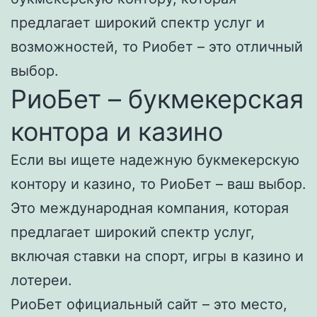
предлагает широкий спектр услуг и
возможностей, то Риобет – это отличный
выбор.
РиоБет – букмекерская
контора и казино
Если вы ищете надежную букмекерскую
контору и казино, то РиоБет – ваш выбор.
Это международная компания, которая
предлагает широкий спектр услуг,
включая ставки на спорт, игры в казино и
лотереи.
РиоБет официальный сайт – это место,