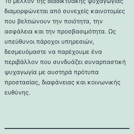
Το μέλλον της διαδικτυακής ψυχαγωγίας
διαμορφώνεται από συνεχείς καινοτομίες
που βελτιώνουν την ποιότητα, την
ασφάλεια και την προσβασιμότητα. Ως
υπεύθυνοι πάροχοι υπηρεσιών,
δεσμευόμαστε να παρέχουμε ένα
περιβάλλον που συνδυάζει συναρπαστική
ψυχαγωγία με αυστηρά πρότυπα
προστασίας, διαφάνειας και κοινωνικής
ευθύνης.