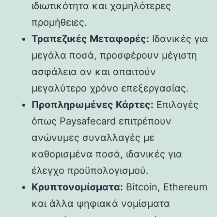
ιδιωτικότητα και χαμηλότερες
προμήθειες.
Τραπεζικές Μεταφορές:
Ιδανικές για
μεγάλα ποσά, προσφέρουν μέγιστη
ασφάλεια αν και απαιτούν
μεγαλύτερο χρόνο επεξεργασίας.
Προπληρωμένες Κάρτες:
Επιλογές
όπως Paysafecard επιτρέπουν
ανώνυμες συναλλαγές με
καθορισμένα ποσά, ιδανικές για
έλεγχο προϋπολογισμού.
Κρυπτονομίσματα:
Bitcoin, Ethereum
και άλλα ψηφιακά νομίσματα