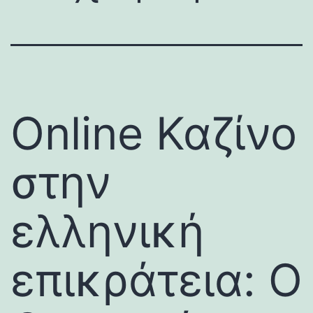
Online Καζίνο
στην
ελληνική
επικράτεια: Ο