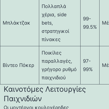
Πολλαπλά
χέρια, side
99-
Μπλάκτζακ
bets,
Μέ
99.5%
στρατηγικοί
πίνακες
Ποικίλες
παραλλαγές,
97-
Βίντεο Πόκερ
Μέ
γρήγορο ρυθμό
99%
παιχνιδιού
Καινοτόμες Λειτουργίες
Παιχνιδιών
Οι μοντέρνοι κουλοχέρηδες