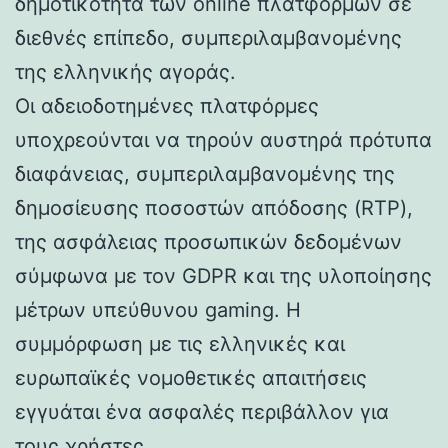
δημοτικότητα των online πλατφορμών σε
διεθνές επίπεδο, συμπεριλαμβανομένης
της ελληνικής αγοράς.
Οι αδειοδοτημένες πλατφόρμες
υποχρεούνται να τηρούν αυστηρά πρότυπα
διαφάνειας, συμπεριλαμβανομένης της
δημοσίευσης ποσοστών απόδοσης (RTP),
της ασφάλειας προσωπικών δεδομένων
σύμφωνα με τον GDPR και της υλοποίησης
μέτρων υπεύθυνου gaming. Η
συμμόρφωση με τις ελληνικές και
ευρωπαϊκές νομοθετικές απαιτήσεις
εγγυάται ένα ασφαλές περιβάλλον για
τους χρήστες.