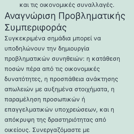
και τις οικονομικές συναλλαγές.
Αναγνώριση Προβληματικής
Συμπεριφοράς
Συγκεκριμένα σημάδια μπορεί να
υποδηλώνουν την δημιουργία
προβληματικών συνηθειών: η κατάθεση
ποσών πέρα από τις οικονομικές
δυνατότητες, η προσπάθεια ανάκτησης
απωλειών με αυξημένα στοιχήματα, η
παραμέληση προσωπικών ή
επαγγελματικών υποχρεώσεων, και η
απόκρυψη της δραστηριότητας από
οικείους. Συνεργαζόμαστε με