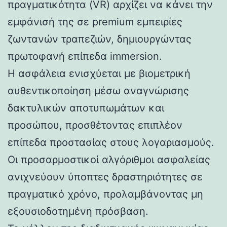
πραγματικότητα (VR) αρχίζει να κάνει την
εμφάνισή της σε premium εμπειρίες
ζωντανών τραπεζιών, δημιουργώντας
πρωτοφανή επίπεδα immersion.
Η ασφάλεια ενισχύεται με βιομετρική
αυθεντικοποίηση μέσω αναγνώρισης
δακτυλικών αποτυπωμάτων και
προσώπου, προσθέτοντας επιπλέον
επίπεδα προστασίας στους λογαριασμούς.
Οι προσαρμοστικοί αλγόριθμοι ασφαλείας
ανιχνεύουν ύποπτες δραστηριότητες σε
πραγματικό χρόνο, προλαμβάνοντας μη
εξουσιοδοτημένη πρόσβαση.