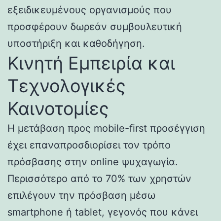
εξειδικευμένους οργανισμούς που
προσφέρουν δωρεάν συμβουλευτική
υποστήριξη και καθοδήγηση.
Κινητή Εμπειρία και
Τεχνολογικές
Καινοτομίες
Η μετάβαση προς mobile-first προσέγγιση
έχει επαναπροσδιορίσει τον τρόπο
πρόσβασης στην online ψυχαγωγία.
Περισσότερο από το 70% των χρηστών
επιλέγουν την πρόσβαση μέσω
smartphone ή tablet, γεγονός που κάνει