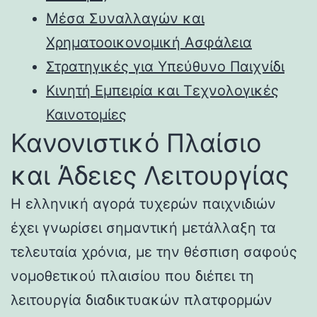
Μέσα Συναλλαγών και
Χρηματοοικονομική Ασφάλεια
Στρατηγικές για Υπεύθυνο Παιχνίδι
Κινητή Εμπειρία και Τεχνολογικές
Καινοτομίες
Κανονιστικό Πλαίσιο
και Άδειες Λειτουργίας
Η ελληνική αγορά τυχερών παιχνιδιών
έχει γνωρίσει σημαντική μετάλλαξη τα
τελευταία χρόνια, με την θέσπιση σαφούς
νομοθετικού πλαισίου που διέπει τη
λειτουργία διαδικτυακών πλατφορμών