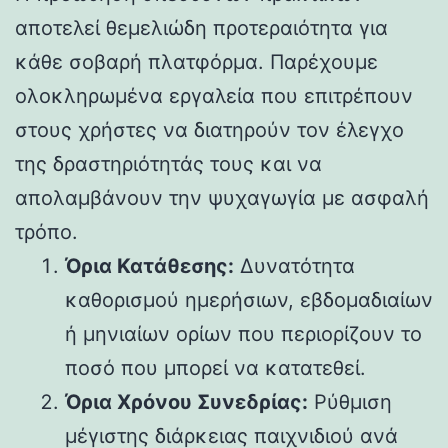
αποτελεί θεμελιώδη προτεραιότητα για
κάθε σοβαρή πλατφόρμα. Παρέχουμε
ολοκληρωμένα εργαλεία που επιτρέπουν
στους χρήστες να διατηρούν τον έλεγχο
της δραστηριότητάς τους και να
απολαμβάνουν την ψυχαγωγία με ασφαλή
τρόπο.
Όρια Κατάθεσης:
Δυνατότητα
καθορισμού ημερήσιων, εβδομαδιαίων
ή μηνιαίων ορίων που περιορίζουν το
ποσό που μπορεί να κατατεθεί.
Όρια Χρόνου Συνεδρίας:
Ρύθμιση
μέγιστης διάρκειας παιχνιδιού ανά