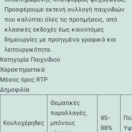
Προσφέρουμε εκτενή συλλογή παιχνιδιών
που καλύπτει όλες τις προτιμήσεις, από
κλασικές εκδοχές έως καινοτόμες
δημιουργίες με προηγμένα γραφικά και
λειτουργικότητα.
Κατηγορία Παιχνιδιού
Χαρακτηριστικά
Μέσος όρος RTP
Δημοφιλία
Θεματικές
παραλλαγές,
95-
Πο
Κουλοχέρηδες
μπόνους
98%
Υψ