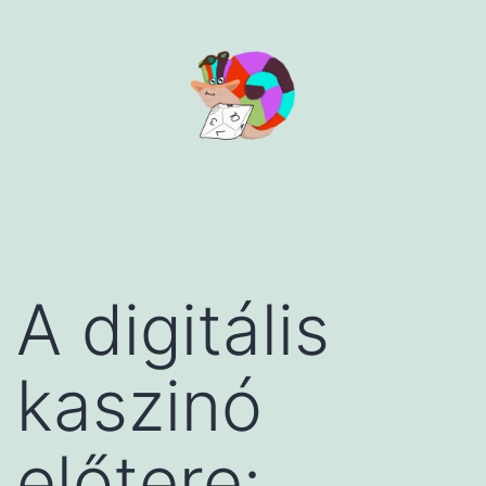
Aller
au
contenu
A digitális
kaszinó
előtere: