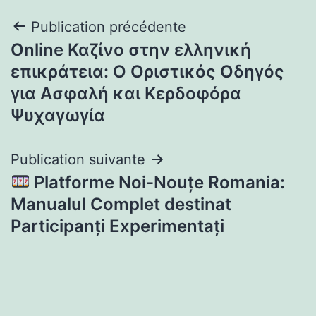
Navigation
Publication précédente
Online Καζίνο στην ελληνική
de
επικράτεια: Ο Οριστικός Οδηγός
l’article
για Ασφαλή και Κερδοφόρα
Ψυχαγωγία
Publication suivante
Platforme Noi-Nouțe Romania:
Manualul Complet destinat
Participanți Experimentați