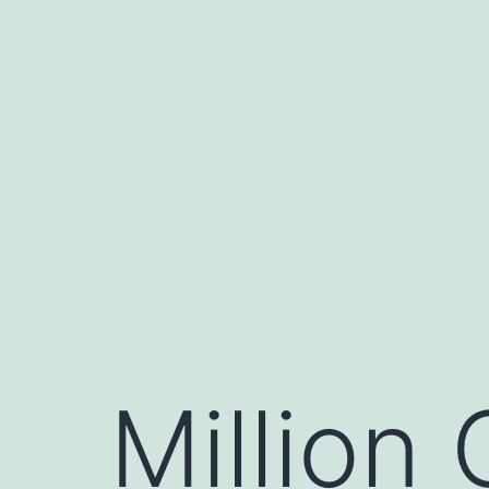
Aller
au
contenu
Million 