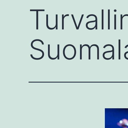
Turvall
Suomalai