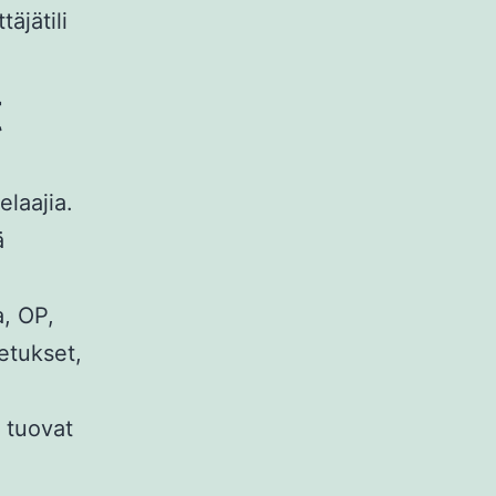
äjätili
t
laajia.
ä
, OP,
etukset,
l tuovat