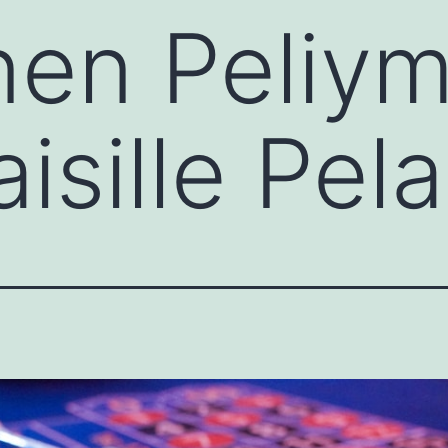
inen Peliy
sille Pelaa