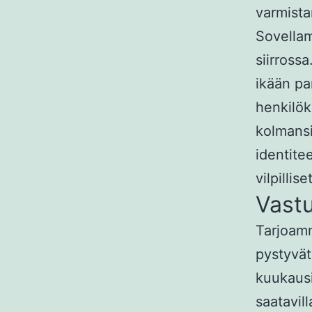
varmista
Sovellam
siirross
ikään pa
henkilök
kolmansi
identite
vilpillis
Vastu
Tarjoamm
pystyvät
kuukausi
saatavill