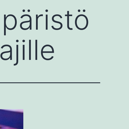
mpäristö
jille