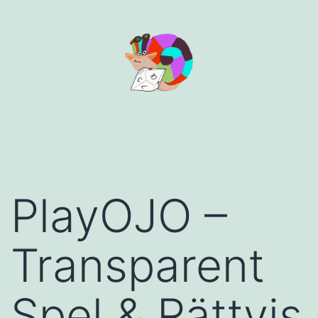
Aller
au
contenu
PlayOJO –
Transparent
Spel & Rättvis