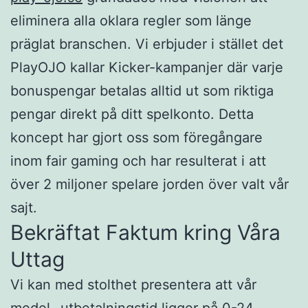
eliminera alla oklara regler som länge
präglat branschen. Vi erbjuder i stället det
PlayOJO kallar Kicker-kampanjer där varje
bonuspengar betalas alltid ut som riktiga
pengar direkt på ditt spelkonto. Detta
koncept har gjort oss som föregångare
inom fair gaming och har resulterat i att
över 2 miljoner spelare jorden över valt vår
sajt.
Bekräftat Faktum kring Våra
Uttag
Vi kan med stolthet presentera att vår
medel- utbetalningstid ligger på 0-24