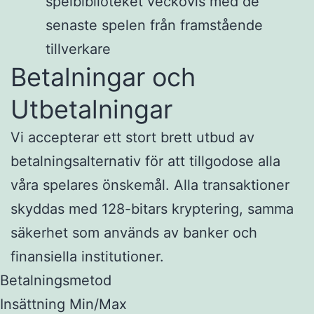
spelbiblioteket veckovis med de
senaste spelen från framstående
tillverkare
Betalningar och
Utbetalningar
Vi accepterar ett stort brett utbud av
betalningsalternativ för att tillgodose alla
våra spelares önskemål. Alla transaktioner
skyddas med 128-bitars kryptering, samma
säkerhet som används av banker och
finansiella institutioner.
Betalningsmetod
Insättning Min/Max