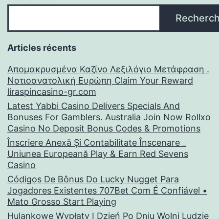
Recherch
Articles récents
Απομακρυσμένα Καζίνο Λεξιλόγιο Μετάφραση .
Νοτιοανατολική Ευρώπη Claim Your Reward
liraspincasino-gr.com
Latest Yabbi Casino Delivers Specials And
Bonuses For Gamblers. Australia Join Now Rollxo
Casino No Deposit Bonus Codes & Promotions
Înscriere Anexă Și Contabilitate Înscenare _
Uniunea Europeană Play & Earn Red Sevens
Casino
Códigos De Bônus Do Lucky Nugget Para
Jogadores Existentes 707Bet Com É Confiável •
Mato Grosso Start Playing
Hulankowe Wypłaty I Dzień Po Dniu Wolni Ludzie