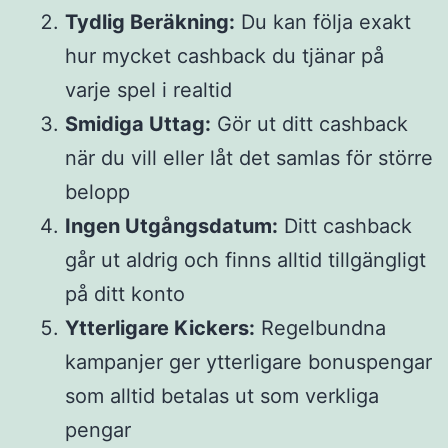
Tydlig Beräkning:
Du kan följa exakt
hur mycket cashback du tjänar på
varje spel i realtid
Smidiga Uttag:
Gör ut ditt cashback
när du vill eller låt det samlas för större
belopp
Ingen Utgångsdatum:
Ditt cashback
går ut aldrig och finns alltid tillgängligt
på ditt konto
Ytterligare Kickers:
Regelbundna
kampanjer ger ytterligare bonuspengar
som alltid betalas ut som verkliga
pengar