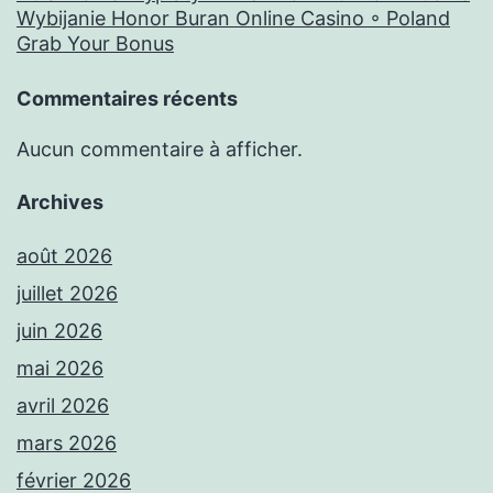
Wybijanie Honor Buran Online Casino ◦ Poland
Grab Your Bonus
Commentaires récents
Aucun commentaire à afficher.
Archives
août 2026
juillet 2026
juin 2026
mai 2026
avril 2026
mars 2026
février 2026