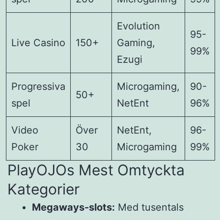
Evolution
95-
Live Casino
150+
Gaming,
99%
Ezugi
Progressiva
Microgaming,
90-
50+
spel
NetEnt
96%
Video
Över
NetEnt,
96-
Poker
30
Microgaming
99%
PlayOJOs Mest Omtyckta
Kategorier
Megaways-slots:
Med tusentals