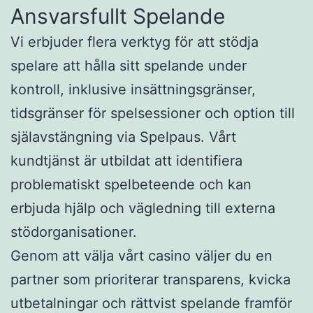
Ansvarsfullt Spelande
Vi erbjuder flera verktyg för att stödja
spelare att hålla sitt spelande under
kontroll, inklusive insättningsgränser,
tidsgränser för spelsessioner och option till
själavstängning via Spelpaus. Vårt
kundtjänst är utbildat att identifiera
problematiskt spelbeteende och kan
erbjuda hjälp och vägledning till externa
stödorganisationer.
Genom att välja vårt casino väljer du en
partner som prioriterar transparens, kvicka
utbetalningar och rättvist spelande framför