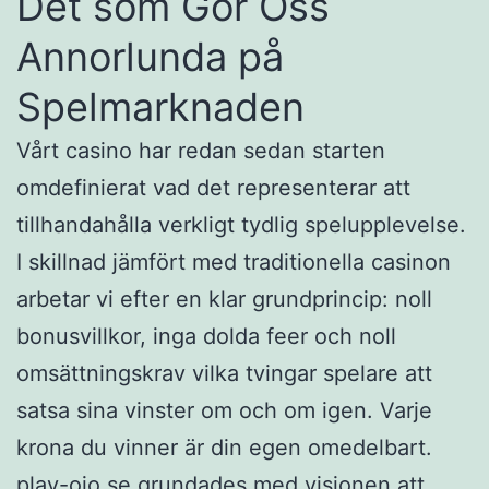
Det som Gör Oss
Annorlunda på
Spelmarknaden
Vårt casino har redan sedan starten
omdefinierat vad det representerar att
tillhandahålla verkligt tydlig spelupplevelse.
I skillnad jämfört med traditionella casinon
arbetar vi efter en klar grundprincip: noll
bonusvillkor, inga dolda feer och noll
omsättningskrav vilka tvingar spelare att
satsa sina vinster om och om igen. Varje
krona du vinner är din egen omedelbart.
play-ojo.se
grundades med visionen att