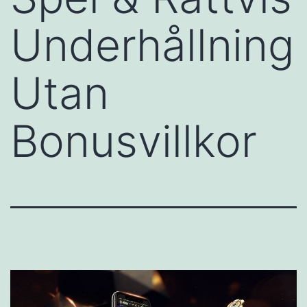
Underhållning
Utan
Bonusvillkor