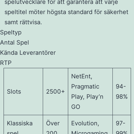
spelutvecklare för att garantera att varje
speltitel möter högsta standard för säkerhet
samt rättvisa.
Speltyp
Antal Spel
Kända Leverantörer
RTP
NetEnt,
Pragmatic
94-
Slots
2500+
Play, Play’n
98%
GO
Klassiska
Över
Evolution,
97-
spel
200
Microgaming
99%