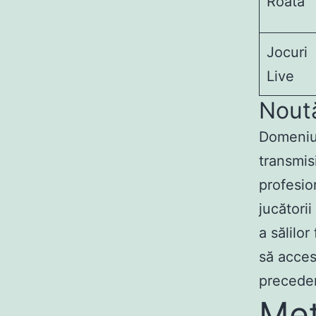
Roată
Jocuri
Live
Noută
Domeniul
transmisi
profesion
jucători
a sălilor
să acces
precede
Met