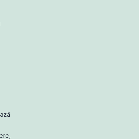
g
ează
ere,