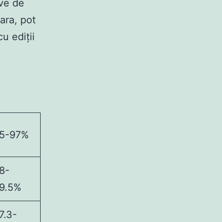
ive de
ara, pot
u ediții
5-97%
8-
9.5%
7.3-