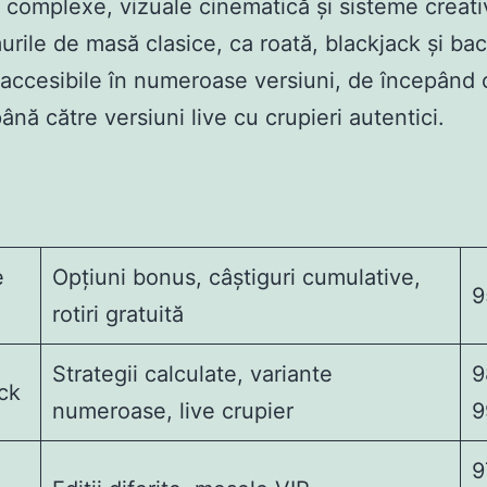
 complexe, vizuale cinematică și sisteme creat
urile de masă clasice, ca roată, blackjack și bac
e accesibile în numeroase versiuni, de începând c
ână către versiuni live cu crupieri autentici.
e
Opțiuni bonus, câștiguri cumulative,
9
rotiri gratuită
Strategii calculate, variante
9
ck
numeroase, live crupier
9
9