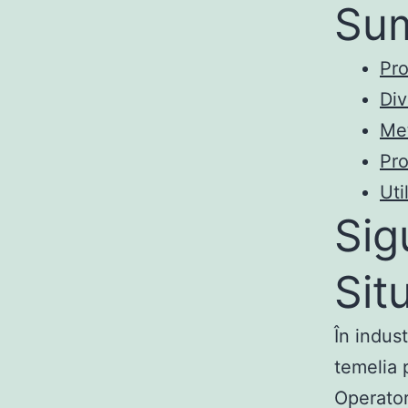
Su
Pro
Div
Met
Pro
Uti
Sig
Sit
În indus
temelia 
Operator