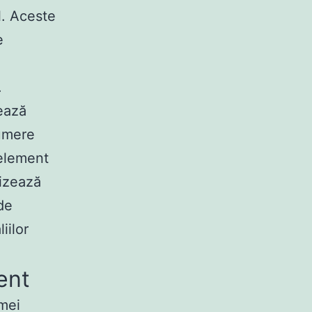
l. Aceste
e
.
ează
numere
 element
lizează
de
iilor
ent
rmei