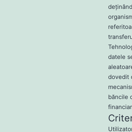
deținând
organism
referitoa
transfer
Tehnolog
datele s
aleatoar
dovedit
mecanism
băncile d
financiar
Crit
Utilizat