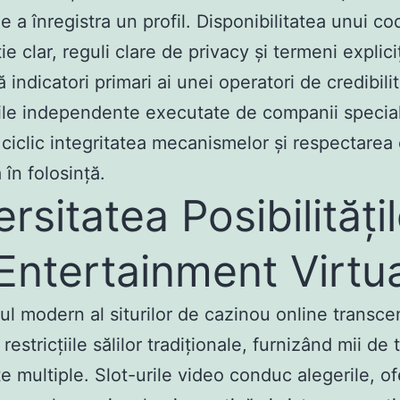
e a înregistra un profil. Disponibilitatea unui co
ie clar, reguli clare de privacy și termeni explici
indicatori primari ai unei operatori de credibilit
rile independente executate de companii specia
ă ciclic integritatea mecanismelor și respectarea
a în folosință.
ersitatea Posibilități
Entertainment Virtua
iul modern al siturilor de cazinou online transc
restricțiile sălilor tradiționale, furnizând mii de ti
 multiple. Slot-urile video conduc alegerile, of