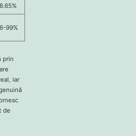
8.65%
6-99%
 prin
mare
eal, iar
 genuină
pornesc
t de