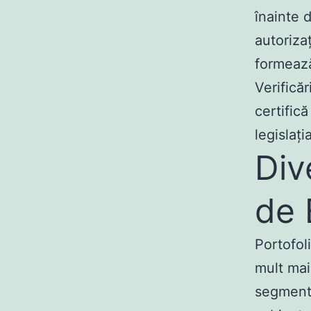
înainte d
autorizaț
formează 
Verifică
certific
legislați
Div
de 
Portofol
mult mai 
segmente