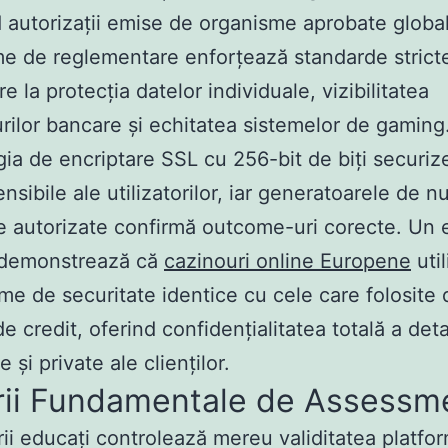
 autorizații emise de organisme aprobate globa
e de reglementare enforțează standarde strict
re la protecția datelor individuale, vizibilitatea
urilor bancare și echitatea sistemelor de gaming
ia de encriptare SSL cu 256-bit de biți securiz
ensibile ale utilizatorilor, iar generatoarele de 
e autorizate confirmă outcome-uri corecte. Un
 demonstrează că
cazinouri online Europene
uti
e de securitate identice cu cele care folosite 
e credit, oferind confidențialitatea totală a detal
e și private ale clienților.
erii Fundamentale de Assessm
orii educați controlează mereu validitatea platfo