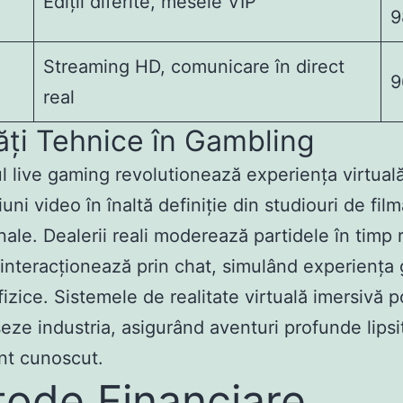
Ediții diferite, mesele VIP
9
Streaming HD, comunicare în direct
9
real
ți Tehnice în Gambling
 live gaming revolutionează experiența virtuală
uni video în înaltă definiție din studiouri de fil
ale. Dealerii reali moderează partidele în timp r
i interacționează prin chat, simulând experiența
 fizice. Sistemele de realitate virtuală imersivă 
eze industria, asigurând aventuri profunde lipsi
nt cunoscut.
ode Financiare