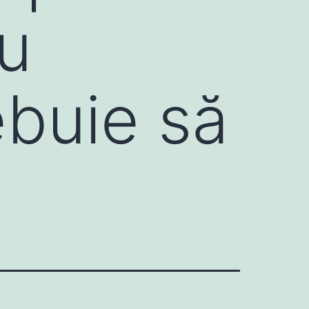
ou
ebuie să