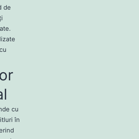
d de
ți
ate.
lizate
 cu
lor
l
ende cu
tluri în
erind